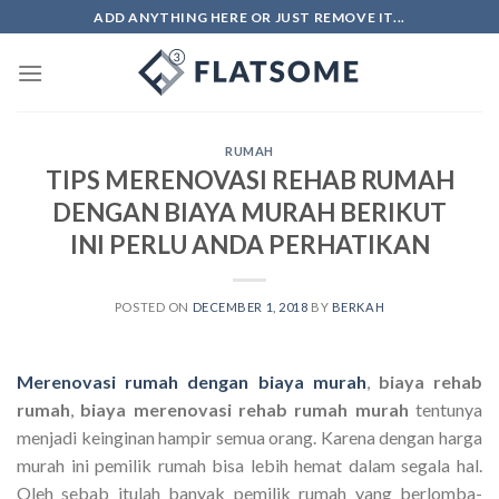
Skip
ADD ANYTHING HERE OR JUST REMOVE IT...
to
content
RUMAH
TIPS MERENOVASI REHAB RUMAH
DENGAN BIAYA MURAH BERIKUT
INI PERLU ANDA PERHATIKAN
POSTED ON
DECEMBER 1, 2018
BY
BERKAH
Merenovasi rumah dengan biaya murah
,
biaya rehab
rumah
,
biaya merenovasi rehab rumah murah
tentunya
menjadi keinginan hampir semua orang. Karena dengan harga
murah ini pemilik rumah bisa lebih hemat dalam segala hal.
Oleh sebab itulah banyak pemilik rumah yang berlomba-