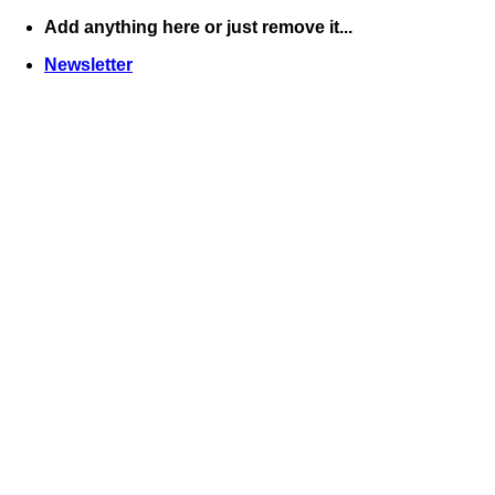
Skip
Add anything here or just remove it...
to
Newsletter
content