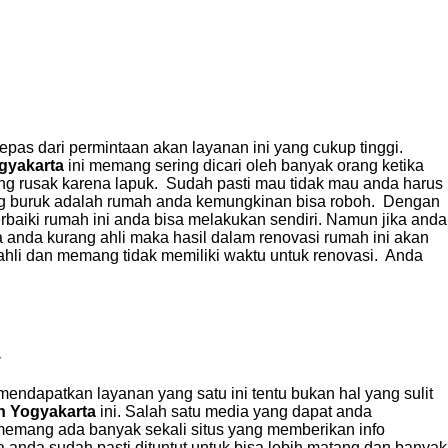
lepas dari permintaan akan layanan ini yang cukup tinggi.
ogyakarta
ini memang sering dicari oleh banyak orang ketika
g rusak karena lapuk. Sudah pasti mau tidak mau anda harus
ng buruk adalah rumah anda kemungkinan bisa roboh. Dengan
iki rumah ini anda bisa melakukan sendiri. Namun jika anda
a anda kurang ahli maka hasil dalam renovasi rumah ini akan
ahli dan memang tidak memiliki waktu untuk renovasi. Anda
dapatkan layanan yang satu ini tentu bukan hal yang sulit
ah Yogyakarta
ini. Salah satu media yang dapat anda
 memang ada banyak sekali situs yang memberikan info
 anda sudah pasti dituntut untuk bisa lebih matang dan banyak