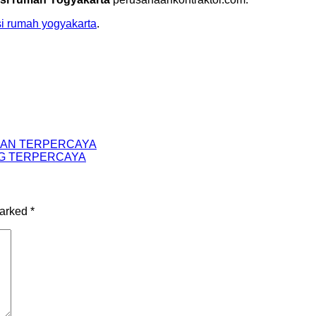
si rumah yogyakarta
.
DAN TERPERCAYA
G TERPERCAYA
marked
*