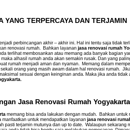
A YANG TERPERCAYA DAN TERJAMIN
adi perbincangan akhir – akhir ini. Hal ini tentu saja tidak ter
kan renovasi rumah. Bahkan layanan
jasa renovasi rumah Y
nda terlihat membosankan atau memang ada banyak bagian yan
 maka alhasil rumah anda akan semakin rusak. Dan yang pali
mbuat rumah menjadi aman dan nyaman. Memang dalam memperba
ak sekali orang yang masih awam dalam hal renovasi rumah. Jik
aksimal sesuai dengan keinginan anda. Maka jika anda tidak 
ogyakarta.
Dengan Jasa Renovasi Rumah Yogyakarta
rta
memang bisa anda lakukan dengan mudah. Bahkan untuk men
a manfaatkan untuk mendapatkan layanan
jasa renovasi rum
ah pasti terjamin mutunya dan up to date. Walaupun sekarang
 saja anda tidak bisa begitu saja melakukan pemesanan. Dimana