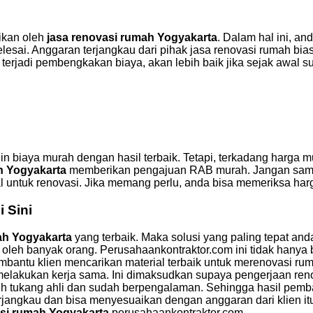
ikan oleh
jasa renovasi rumah Yogyakarta
. Dalam hal ini, a
lesai. Anggaran terjangkau dari pihak jasa renovasi rumah b
erjadi pembengkakan biaya, akan lebih baik jika sejak awal su
 biaya murah dengan hasil terbaik. Tetapi, terkadang harga mu
h Yogyakarta
memberikan pengajuan RAB murah. Jangan sampai
 untuk renovasi. Jika memang perlu, anda bisa memeriksa har
 Sini
ah Yogyakarta
yang terbaik. Maka solusi yang paling tepat a
leh banyak orang. Perusahaankontraktor.com ini tidak hanya 
tu klien mencarikan material terbaik untuk merenovasi rumah,
melakukan kerja sama. Ini dimaksudkan supaya pengerjaan renov
leh tukang ahli dan sudah berpengalaman. Sehingga hasil pemb
rjangkau dan bisa menyesuaikan dengan anggaran dari klien it
asi rumah Yogyakarta
perusahaankontraktor.com.