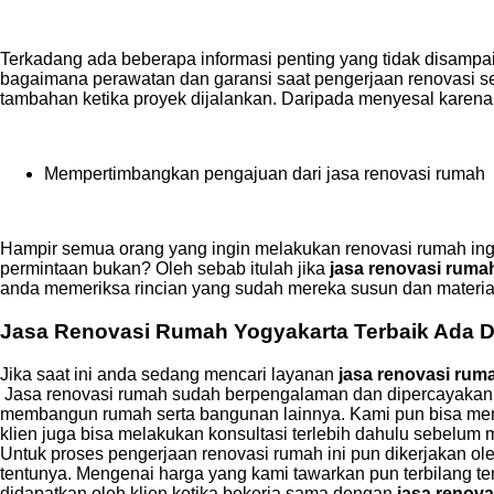
Terkadang ada beberapa informasi penting yang tidak disampa
bagaimana perawatan dan garansi saat pengerjaan renovasi se
tambahan ketika proyek dijalankan. Daripada menyesal karena t
Mempertimbangkan pengajuan dari jasa renovasi rumah
Hampir semua orang yang ingin melakukan renovasi rumah ingin
permintaan bukan? Oleh sebab itulah jika
jasa renovasi ruma
anda memeriksa rincian yang sudah mereka susun dan material
Jasa Renovasi Rumah Yogyakarta Terbaik Ada Di
Jika saat ini anda sedang mencari layanan
jasa renovasi rum
Jasa renovasi rumah sudah berpengalaman dan dipercayakan o
membangun rumah serta bangunan lainnya. Kami pun bisa memban
klien juga bisa melakukan konsultasi terlebih dahulu sebelum 
Untuk proses pengerjaan renovasi rumah ini pun dikerjakan o
tentunya. Mengenai harga yang kami tawarkan pun terbilang te
didapatkan oleh klien ketika bekerja sama dengan
jasa renov