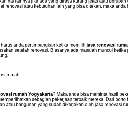
n hal lainnya jika ada yang dirasa kurang jelas atau beruba
erial renovasi atau kebutuhan lain yang bisa ditekan, maka a
ng harus anda pertimbangkan ketika memilih
jasa renovasi rum
usakan setelah renovasi. Biasanya ada masalah muncul ketika p
ung.
asi rumah
novasi rumah Yogyakarta
? Maka anda bisa meminta hasil peke
perlihatkan sebagian pekerjaan terbaik mereka. Dari porto foli
h atau bangunan yang sudah dikerjakan oleh jasa renovasi r