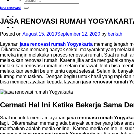
jasa renovasi
-
JASA RENOVASI RUMAH YOGYAKART
-
Posted on
August 15, 2019
September 12, 2020
by
berkah
Layanan
jasa renovasi rumah Yogyakarta
memang tengah menj
Dikarenakan memang banyak sekali masyarakat yang melaku
mereka ingin melakukan proses renovasi rumah. Saat rumah a
melakukan renovasi rumah. Karena jika anda mengabaikannya
melakukan renovasi rumah ini selain merawat, tentu bisa me
melakukan sendiri belum tentu cepat selesai. Selain itu bany
kurang memuaskan. Dengan begitu untuk hasil yang rapi dan m
bisa mempercayakan kepada layanan
jasa renovasi rumah Y
Cermati Hal Ini Ketika Bekerja Sama 
Saat ini untuk mencari layanan
jasa renovasi rumah Yogyaka
lagi. Dikarenakan memang ada banyak sumber yang bisa and
manfaatkan adalah media online. Karena media online ini sud
mengenai
jasa renovasi rumah Yogyakarta
ini. Namun tetap