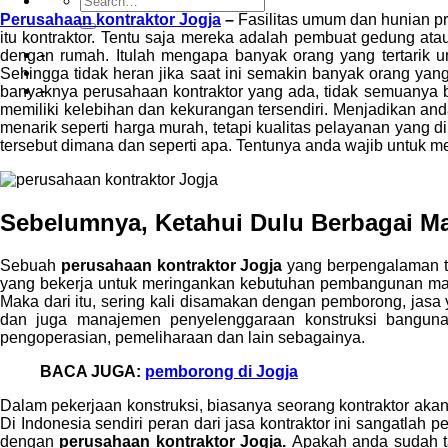
Perusahaan kontraktor Jogja
–
Fasilitas umum dan hunian p
itu kontraktor. Tentu saja mereka adalah pembuat gedung at
-
dengan rumah. Itulah mengapa banyak orang yang tertarik un
Sehingga tidak heran jika saat ini semakin banyak orang y
-
banyaknya perusahaan kontraktor yang ada, tidak semuanya b
memiliki kelebihan dan kekurangan tersendiri. Menjadikan a
menarik seperti harga murah, tetapi kualitas pelayanan yang d
tersebut dimana dan seperti apa. Tentunya anda wajib untuk me
Sebelumnya, Ketahui Dulu Berbagai M
Sebuah
perusahaan kontraktor Jogja
yang berpengalaman te
yang bekerja untuk meringankan kebutuhan pembangunan masyar
Maka dari itu, sering kali disamakan dengan pemborong, jasa
dan juga manajemen penyelenggaraan konstruksi banguna
pengoperasian, pemeliharaan dan lain sebagainya.
BACA JUGA:
pemborong di Jogja
Dalam pekerjaan konstruksi, biasanya seorang kontraktor akan t
Di Indonesia sendiri peran dari jasa kontraktor ini sangatla
dengan
perusahaan kontraktor Jogja.
Apakah anda sudah t