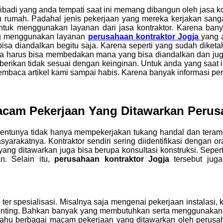
ribadi yang anda tempati saat ini memang dibangun oleh jasa 
au rumah. Padahal jenis pekerjaan yang mereka kerjakan san
tuk menggunakan layanan dari jasa kontraktor. Karena banya
ang menggunakan layanan
perusahaan kontraktor Jogja
yang 
isa diandalkan begitu saja. Karena seperti yang sudah diket
nda harus bisa membedakan mana yang bisa diandalkan dan ju
iberikan tidak sesuai dengan keinginan. Untuk anda yang saat 
mbaca artikel kami sampai habis. Karena banyak informasi penti
acam Pekerjaan Yang Ditawarkan Perus
ntunya tidak hanya mempekerjakan tukang handal dan terampil
akatnya. Kontraktor sendiri sering diidentifikasi dengan or
 yang ditawarkan juga bisa berupa konsultasi konstruksi. Sep
n. Selain itu,
perusahaan kontraktor Jogja
tersebut jug
er spesialisasi. Misalnya saja mengenai pekerjaan instalasi, k
h penting. Bahkan banyak yang membutuhkan serta menggunakan 
ahu berbagai macam pekerjaan yang ditawarkan oleh perusah