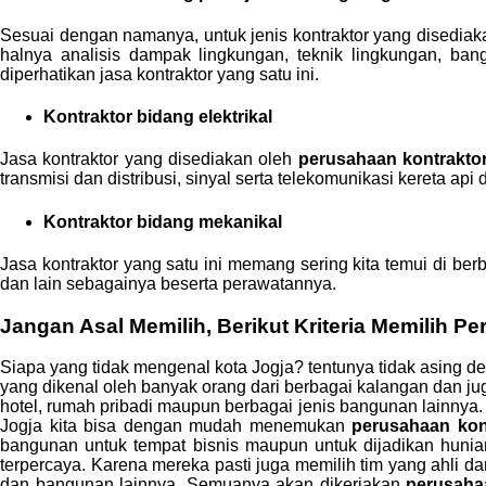
Sesuai dengan namanya, untuk jenis kontraktor yang disedia
halnya analisis dampak lingkungan, teknik lingkungan, ban
diperhatikan jasa kontraktor yang satu ini.
Kontraktor bidang elektrikal
Jasa kontraktor yang disediakan oleh
perusahaan kontrakto
transmisi dan distribusi, sinyal serta telekomunikasi kereta ap
Kontraktor bidang mekanikal
Jasa kontraktor yang satu ini memang sering kita temui di ber
dan lain sebagainya beserta perawatannya.
Jangan Asal Memilih, Berikut Kriteria Memilih P
Siapa yang tidak mengenal kota Jogja? tentunya tidak asing d
yang dikenal oleh banyak orang dari berbagai kalangan dan jug
hotel, rumah pribadi maupun berbagai jenis bangunan lainnya.
Jogja kita bisa dengan mudah menemukan
perusahaan kon
bangunan untuk tempat bisnis maupun untuk dijadikan huni
terpercaya. Karena mereka pasti juga memilih tim yang ahli 
dan bangunan lainnya. Semuanya akan dikerjakan
perusaha