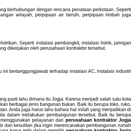
 yang berhubungan dengan rencana penataan perkotaan. Sepert
ngan wilayah, perpipaan air bersih, perpipaan limbah juga
rikan. Seperti instalasi pembangkit, instalasi listrik, jaringa
yang dikerjakan oleh perusahaan kontraktor tersebut.
u ini bertanggungjawab terhadap instalasi AC, instalasi industri
g pasti tahu dimana itu Jogja. Karena menjadi salah satu kota
an berbagai jenis bangunan bukan. Baik itu berupa toko, ruko,
an. Anda juga harus tahu bahwa hal inilah yang menjadikan di
ta dalam melakukan pembangunan tersebut. Baik itu berup
ka menggunakan pelayanan dari
perusahaan kontraktor Jogj
atir dan kesulitan jika ingin merencanakan pembangunan rumah
uga harus teliti dalam memilih
perusahaan kontraktor Jogj