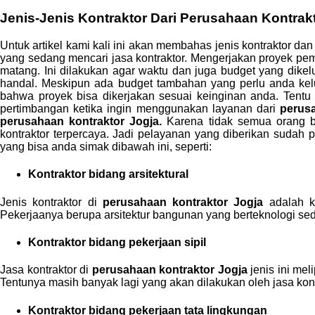
Jenis-Jenis Kontraktor Dari Perusahaan Kontrak
Untuk artikel kami kali ini akan membahas jenis kontraktor d
yang sedang mencari jasa kontraktor. Mengerjakan proyek p
matang. Ini dilakukan agar waktu dan juga budget yang dikel
handal. Meskipun ada budget tambahan yang perlu anda kelua
bahwa proyek bisa dikerjakan sesuai keinginan anda. Tentu
pertimbangan ketika ingin menggunakan layanan dari
perus
perusahaan kontraktor Jogja.
Karena tidak semua orang 
kontraktor terpercaya. Jadi pelayanan yang diberikan sudah
yang bisa anda simak dibawah ini, seperti:
Kontraktor bidang arsitektural
Jenis kontraktor di
perusahaan kontraktor Jogja
adalah k
Pekerjaanya berupa arsitektur bangunan yang berteknologi sede
Kontraktor bidang pekerjaan sipil
Jasa kontraktor di
perusahaan kontraktor Jogja
jenis ini me
Tentunya masih banyak lagi yang akan dilakukan oleh jasa kontra
Kontraktor bidang pekerjaan tata lingkungan