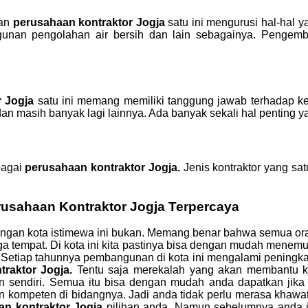
kan
perusahaan kontraktor Jogja
satu ini mengurusi hal-hal
gunan pengolahan air bersih dan lain sebagainya. Pengemba
r Jogja
satu ini memang memiliki tanggung jawab terhadap kelist
i dan masih banyak lagi lainnya. Ada banyak sekali hal penting 
bagai
perusahaan kontraktor Jogja.
Jenis kontraktor yang sat
erusahaan Kontraktor Jogja Terpercaya
engan kota istimewa ini bukan. Memang benar bahwa semua oran
a tempat. Di kota ini kita pastinya bisa dengan mudah menemuk
 Setiap tahunnya pembangunan di kota ini mengalami peningkat
traktor Jogja.
Tentu saja merekalah yang akan membantu ki
an sendiri. Semua itu bisa dengan mudah anda dapatkan ji
dan kompeten di bidangnya. Jadi anda tidak perlu merasa khaw
an kontraktor Jogja
pilihan anda. Namun sebelumnya anda j