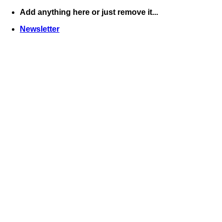
Skip
Add anything here or just remove it...
to
Newsletter
content