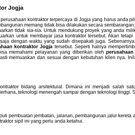
tor Jogja
an perusahaan kontraktor terpercaya di Jogja yang harus anda
embangunan memang tidak bisa dilakukan secara sembarangan
uarkan tidak sia-sia. Untuk mendukung proyek yang anda mili
rkan untuk membayar jasa kontraktor tersebut. Akan tetapi 
 saja dengan waktu yang sudah disepakati juga. Sebenarnya
ahaan kontraktor Jogja
tersebut. Seperti halnya mempertim
bisa memahami pelayanan yang diberikan oleh
perusahaan 
 pasti memuaskan dan sesuai dengan kebutuhan klien nya. In
ontraktor bidang arsitektural. Dimana ini menjadi salah sa
rhana, teknologi menengah sampai dengan teknologi tinggi. Sela
liputi pembuatan jembatan, jalanan, pembangunan jalur kereta 
ktor sipil ini yang perlu anda ketahui.