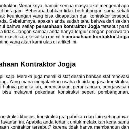
kontraktor. Menariknya, hampir semua masyarakat mengenal apa
gat beragam. Beberapa bahkan tidak berhubungan sama sekali
k keuntungan yang bisa didapatkan dari kontraktor tersebut.
ada. Sebelumnya, apakah anda sudah tahu bahwa dari sekian
ahui bahwa setiap
perusahaan kontraktor Jogja
tersebut past
ga tidak. Jangan sampai anda hanya tergiur dengan penawaran
ini masih saja kesulitan memilih
perusahaan kontraktor Jogja
ng yang akan kami ulas di artikel ini.
ahaan Kontraktor Jogja
 saja. Mereka juga memiliki staf desain bahkan staf renovas
ang. Yang mana menjalankan usaha di bidang jasa konstruksi.
erti halnya pengkajian, perencanaan, perancangan, pengawasan
a bisa melayani pekerjaan konstruksi seperti pembangunan
onstruksi khusus, konstruksi pra pabrikan dan lain sebagainya.
layanan ini. Apabila anda tertarik untuk melakukan kerja sama
aan kontraktor tersebut? karena tidak hanya membangun da