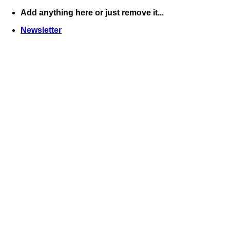
Skip
Add anything here or just remove it...
to
Newsletter
content