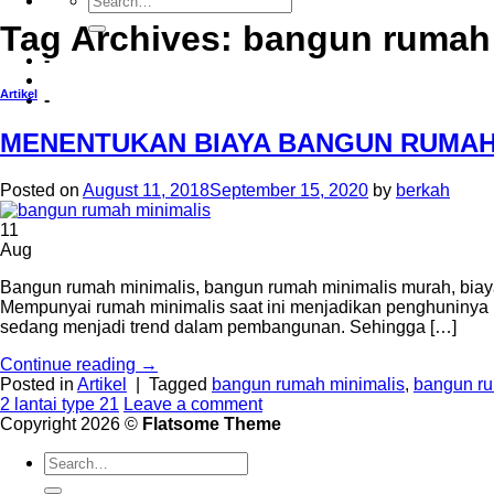
Tag Archives:
bangun rumah 
-
Artikel
-
MENENTUKAN BIAYA BANGUN RUMAH 
Posted on
August 11, 2018
September 15, 2020
by
berkah
11
Aug
Bangun rumah minimalis, bangun rumah minimalis murah, biaya 
Mempunyai rumah minimalis saat ini menjadikan penghuninya
sedang menjadi trend dalam pembangunan. Sehingga […]
Continue reading
→
Posted in
Artikel
|
Tagged
bangun rumah minimalis
,
bangun ru
2 lantai type 21
Leave a comment
Copyright 2026 ©
Flatsome Theme