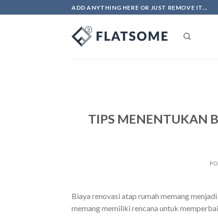
Skip
ADD ANYTHING HERE OR JUST REMOVE IT...
to
content
TIPS MENENTUKAN B
PO
Biaya renovasi atap rumah memang menjadi sa
memang memiliki rencana untuk memperbaiki