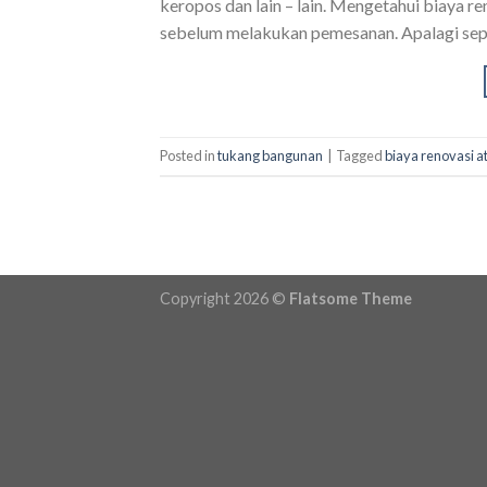
keropos dan lain – lain. Mengetahui biaya r
sebelum melakukan pemesanan. Apalagi sepe
Posted in
tukang bangunan
|
Tagged
biaya renovasi 
Copyright 2026 ©
Flatsome Theme