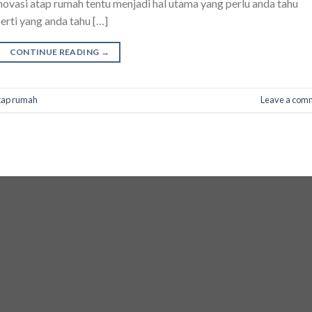
enovasi atap rumah tentu menjadi hal utama yang perlu anda tahu
rti yang anda tahu […]
CONTINUE READING
→
atap rumah
Leave a com