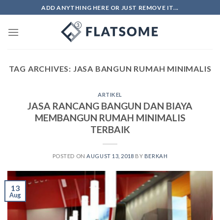
Skip
ADD ANYTHING HERE OR JUST REMOVE IT...
to
content
TAG ARCHIVES:
JASA BANGUN RUMAH MINIMALIS
ARTIKEL
JASA RANCANG BANGUN DAN BIAYA
MEMBANGUN RUMAH MINIMALIS
TERBAIK
POSTED ON
AUGUST 13, 2018
BY
BERKAH
13
Aug