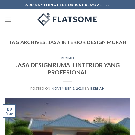
Skip
ADD ANYTHING HERE OR JUST REMOVE IT...
to
content
TAG ARCHIVES:
JASA INTERIOR DESIGN MURAH
RUMAH
JASA DESIGN RUMAH INTERIOR YANG
PROFESIONAL
POSTED ON
NOVEMBER 9, 2018
BY
BERKAH
09
Nov