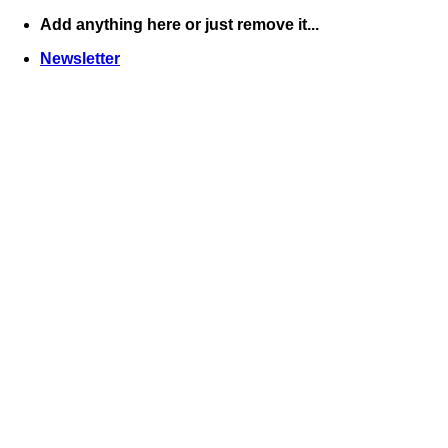
Skip
Add anything here or just remove it...
to
Newsletter
content