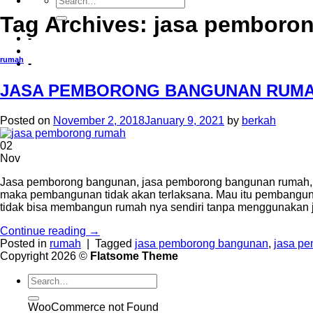
Tag Archives:
jasa pemboro
-
rumah
-
JASA PEMBORONG BANGUNAN RUM
Posted on
November 2, 2018
January 9, 2021
by
berkah
02
Nov
Jasa pemborong bangunan, jasa pemborong bangunan rumah, 
maka pembangunan tidak akan terlaksana. Mau itu pembang
tidak bisa membangun rumah nya sendiri tanpa menggunakan 
Continue reading
→
Posted in
rumah
|
Tagged
jasa pemborong bangunan
,
jasa p
Copyright 2026 ©
Flatsome Theme
WooCommerce not Found