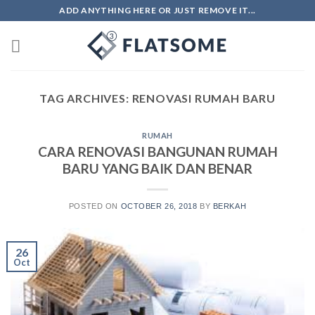
Skip
ADD ANYTHING HERE OR JUST REMOVE IT...
to
content
TAG ARCHIVES:
RENOVASI RUMAH BARU
RUMAH
CARA RENOVASI BANGUNAN RUMAH
BARU YANG BAIK DAN BENAR
POSTED ON
OCTOBER 26, 2018
BY
BERKAH
26
Oct