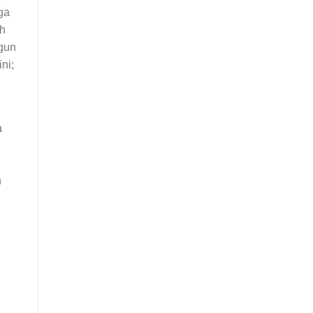
ga
ih
gun
ni;
a
n