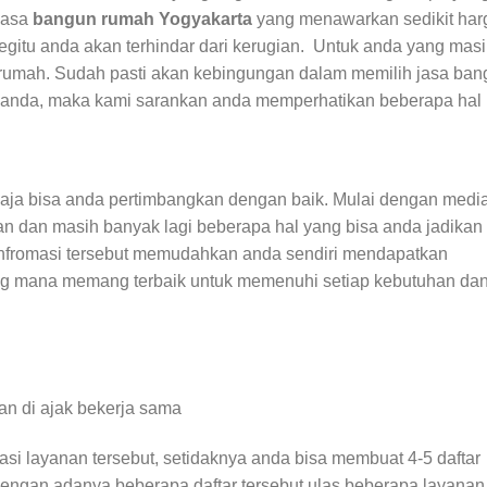
jasa
bangun rumah Yogyakarta
yang menawarkan sedikit har
gitu anda akan terhindar dari kerugian. Untuk anda yang mas
umah. Sudah pasti akan kebingungan dalam memilih jasa ban
anda, maka kami sarankan anda memperhatikan beberapa hal i
saja bisa anda pertimbangkan dengan baik. Mulai dengan medi
ran dan masih banyak lagi beberapa hal yang bisa anda jadikan
infromasi tersebut memudahkan anda sendiri mendapatkan
g mana memang terbaik untuk memenuhi setiap kebutuhan da
an di ajak bekerja sama
i layanan tersebut, setidaknya anda bisa membuat 4-5 daftar
 Dengan adanya beberapa daftar tersebut ulas beberapa layanan