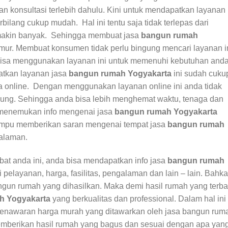
 konsultasi terlebih dahulu. Kini untuk mendapatkan layanan
rbilang cukup mudah. Hal ini tentu saja tidak terlepas dari
semakin banyak. Sehingga membuat jasa
bangun rumah
ur. Membuat konsumen tidak perlu bingung mencari layanan i
sa menggunakan layanan ini untuk memenuhi kebutuhan and
tkan layanan jasa
bangun rumah Yogyakarta
ini sudah cuku
online. Dengan menggunakan layanan online ini anda tidak
ung. Sehingga anda bisa lebih menghemat waktu, tenaga dan
a menemukan info mengenai jasa
bangun rumah Yogyakarta
ampu memberikan saran mengenai tempat jasa
bangun rumah
alaman.
bat anda ini, anda bisa mendapatkan info jasa
bangun rumah
i pelayanan, harga, fasilitas, pengalaman dan lain – lain. Bahk
ngun rumah yang dihasilkan. Maka demi hasil rumah yang terba
h Yogyakarta
yang berkualitas dan professional. Dalam hal ini
penawaran harga murah yang ditawarkan oleh jasa bangun rum
mberikan hasil rumah yang bagus dan sesuai dengan apa yan