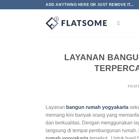
Skip
ADD ANYTHING HERE OR JUST REMOVE IT...
to
content
LAYANAN BANGU
TERPERCA
POST
Layanan
bangun rumah yogyakarta
sek
memang kini banyak orang yang memanfaat
dan berkualitas. Dengan menggunakan laya
langsung di tempat pembangunan rumah. 
rumah yogyakarta
tersebut. Untuk hasil