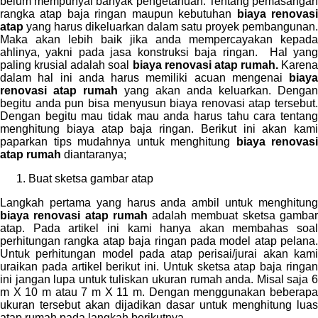
belum mempunyai banyak pengetahuan. Tentang pemasangan
rangka atap baja ringan maupun kebutuhan
biaya renovas
atap
yang harus dikeluarkan dalam satu proyek pembangunan.
Maka akan lebih baik jika anda mempercayakan kepada
ahlinya, yakni pada jasa konstruksi baja ringan. Hal yang
paling krusial adalah soal
biaya renovasi atap rumah.
Karena
dalam hal ini anda harus memiliki acuan mengenai
biaya
renovasi atap rumah
yang akan anda keluarkan. Dengan
begitu anda pun bisa menyusun biaya renovasi atap tersebut.
Dengan begitu mau tidak mau anda harus tahu cara tentang
menghitung biaya atap baja ringan. Berikut ini akan kami
paparkan tips mudahnya untuk menghitung
biaya renovasi
atap rumah
diantaranya;
Buat sketsa gambar atap
Langkah pertama yang harus anda ambil untuk menghitung
biaya renovasi atap rumah
adalah membuat sketsa gamba
atap. Pada artikel ini kami hanya akan membahas soal
perhitungan rangka atap baja ringan pada model atap pelana.
Untuk perhitungan model pada atap perisai/jurai akan kami
uraikan pada artikel berikut ini. Untuk sketsa atap baja ringan
ini jangan lupa untuk tuliskan ukuran rumah anda. Misal saja 6
m X 10 m atau 7 m X 11 m. Dengan menggunakan beberapa
ukuran tersebut akan dijadikan dasar untuk menghitung luas
atap rumah pada langkah berikutnya.