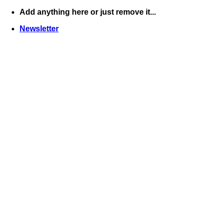
Skip
Add anything here or just remove it...
to
Newsletter
content