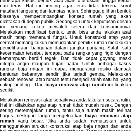
beberapa kasus, bentuk atap akan diteruskan hingga keluar
dari teras. Hal ini penting agar teras tidak terkena sorot
matahari langsung dan tampias hujan. Sehingga pilihan bentuk
biasanya mempertimbangkan konsep rumah yang akan
dicitrakan di depan publik. Sedangkan untuk keputusan desain
ini memang cukup mewakili selera dari konsumennya.
Melakukan modifikasi bentuk, tentu bisa anda lakukan asal
masih tetap memenuhi fungsi. Untuk konstruksi atap yang
cermat memang cukup memudahkan pemilik rumah melakukan
pemeliharaan bangunan dalam jangka panjang. Salah satu
kecermatan tersebut terdapat pada rangka yang rigid dengan
kemampuan berdiri tegak. Dan tidak cepat goyang meski
diterpa angin maupun hujan badai. Untuk berbagai kasus
rangka baja ringan ini dapat mengurangi resiko dampak
benturan bebannya sendiri jika terjadi gempa. Melakukan
sebuah renovasi atap rumah tentu menjadi salah satu hal yang
cukup penting. Dan
biaya renovasi atap rumah
ini tidakla
sedikit.
Melakukan renovasi atap sebaiknya anda lakukan secara rutin.
Hal ini dilakukan agar atap rumah tidak mudah rusak. Dengan
sering meremajakan rumah, tentu saja rumah masih terlihat
bagus meskipun tanpa mengeluarkan
biaya renovasi ata
rumah
yang besar. Jika anda sudah memutuskan untu
menggunakan struktur konstruksi atap baja ringan dan anda