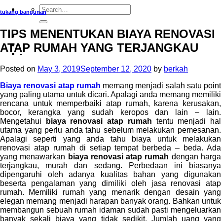
tukang bangunan
TIPS MENENTUKAN BIAYA RENOVASI
-
ATAP RUMAH YANG TERJANGKAU
-
Posted on
May 3, 2019
September 12, 2020
by
berkah
Biaya renovasi atap rumah
memang menjadi salah satu point
yang paling utama untuk dicari. Apalagi anda memang memiliki
rencana untuk memperbaiki atap rumah, karena kerusakan,
bocor, kerangka yang sudah keropos dan lain – lain.
Mengetahui
biaya renovasi atap rumah
tentu menjadi ha
utama yang perlu anda tahu sebelum melakukan pemesanan.
Apalagi seperti yang anda tahu biaya untuk melakukan
renovasi atap rumah di setiap tempat berbeda – beda. Ada
yang menawarkan
biaya renovasi atap rumah
dengan harg
terjangkau, murah dan sedang. Perbedaan ini biasanya
dipengaruhi oleh adanya kualitas bahan yang digunakan
beserta pengalaman yang dimiliki oleh jasa renovasi atap
rumah. Memiliki rumah yang menarik dengan desain yang
elegan memang menjadi harapan banyak orang. Bahkan untuk
membangun sebuah rumah idaman sudah pasti mengeluarkan
banyak sekali biaya yang tidak sedikit. Jumlah uang yang