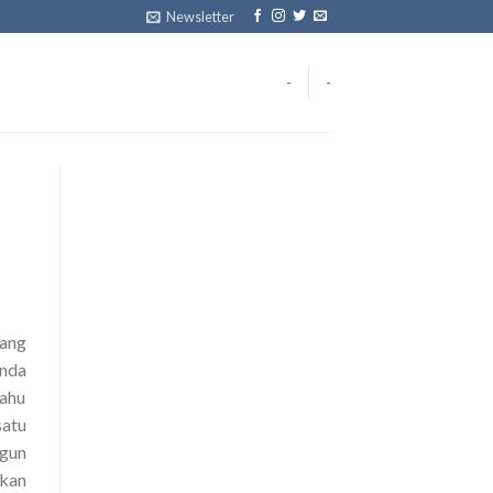
Newsletter
-
-
yang
anda
tahu
satu
ngun
akan