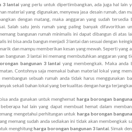
 3 lantai
yang perlu untuk dipertimbangkan, ada juga hal lain 
ahan material yang digunakan, menyewa jasa desain rumah, dan m
mbangkan dengan matang, maka anggaran yang sudah tersedia 
. Salah satu jenis rumah yang paling banyak difavoritkan u
memang bangunan rumah minimalis ini dapat dibangun di atas l
is ini bisa anda bangun menjadi 3 lantai dan sesuai dengan keingi
enarik dan mampu memberikan kesan yang mewah. Seperti yang 
n bangunan 3 lantai ini memang membutuhkan anggaran yang t
orongan bangunan 3 lantai
yang membengkak. Maka anda b
matan. Contohnya saja memakai bahan material lokal yang me
am membangun sebuah rumah anda tidak harus menggunakan ba
banyak sekali bahan lokal yang berkualitas dengan harga terjangka
ng bisa anda gunakan untuk menghemat
harga borongan banguna
beberapa hal lain yang dapat membuat hemat dalam memban
memang mengetahui perhitungan untuk
harga borongan banguna
 yang memang sudah anda sediakan ini tidak akan membengkak 
 untuk menghitung
harga borongan bangunan 3 lantai
. Simak de