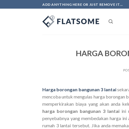
Skip
ADD ANYTHING HERE OR JUST REMOVE IT...
to
content
HARGA BORO
PO
Harga borongan bangunan 3 lantai
sekar
mencoba untuk mengulas harga borongan ba
memperkirakan biaya yang akan anda kel
harga borongan bangunan 3 lantai
ini
penyebabnya yang membedakan harga ini 
rumah 3 lantai tersebut. Jika anda memak