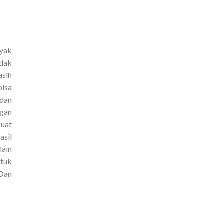
nyak
idak
asih
isa
 dan
ngan
buat
sil
lain
ntuk
 Dan