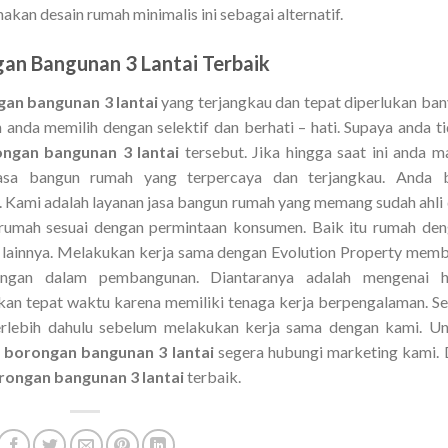
akan desain rumah minimalis ini sebagai alternatif.
an Bangunan 3 Lantai Terbaik
gan bangunan 3 lantai
yang terjangkau dan tepat diperlukan ba
n anda memilih dengan selektif dan berhati – hati. Supaya anda t
ongan bangunan 3 lantai
tersebut. Jika hingga saat ini anda m
asa bangun rumah yang terpercaya dan terjangkau. Anda b
 Kami adalah layanan jasa bangun rumah yang memang sudah ahli
umah sesuai dengan permintaan konsumen. Baik itu rumah de
l lainnya. Melakukan kerja sama dengan Evolution Property mem
ngan dalam pembangunan. Diantaranya adalah mengenai ha
kan tepat waktu karena memiliki tenaga kerja berpengalaman. Se
terlebih dahulu sebelum melakukan kerja sama dengan kami. U
 borongan bangunan 3 lantai
segera hubungi marketing kami.
rongan bangunan 3 lantai
terbaik.