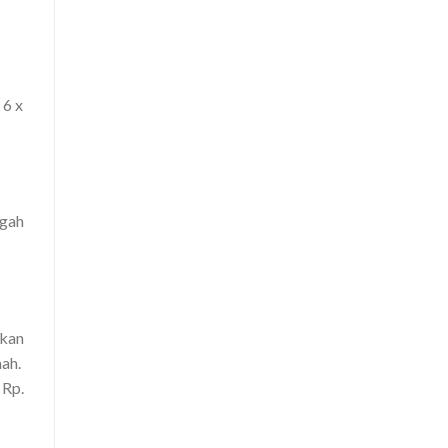
 6 x
ngah
kan
mah.
 Rp.