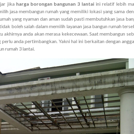
ar jika
harga borongan bangunan 3 lantai
ini relatif lebih ma
emilih jasa membangun rumah yang memiliki lokasi yang sama de
mah yang nyaman dan aman sudah pasti membutuhkan jasa ban
idak boleh salah dalam memilih layanan jasa bangun rumah terse
tentu akhirnya anda akan merasa kekecewaan. Saat membangun se
perlu anda pertimbangkan. Yakni hal ini berkaitan dengan angg
n rumah 3 lantai.