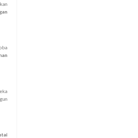
akan
gan
coba
nan
reka
ngun
tai