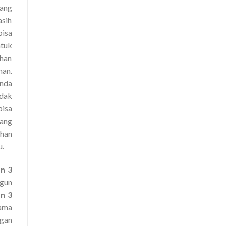
yang
asih
bisa
ntuk
ahan
nan.
anda
idak
isa
mang
han
u.
n 3
gun
n 3
sama
ngan