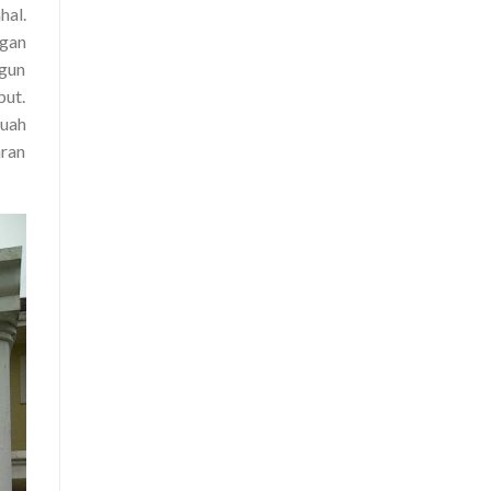
hal.
ngan
gun
but.
buah
aran