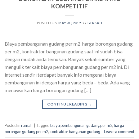
KOMPETITIF
POSTED ON
MAY 30, 2019
BY
BERKAH
Biaya pembangunan gudang per m2, harga borongan gudang
per m2, kontraktor bangunan gudang saat ini sudah bisa
dengan mudah anda temukan. Banyak sekali sumber yang
mengulik terkait biaya pembangunan gudang per m2 ini. Di
internet sendiri terdapat banyak info mengenai biaya
pembangunan ini dengan harga yang beda – beda. Ada yang
menawarkan harga borongan gudang […]
CONTINUE READING
→
Posted in
rumah
|
Tagged
biaya pembangunan gudang per m2
,
harga
borongan gudang per m2
,
kontraktor bangunan gudang
Leave a comment