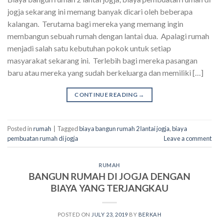
jogja sekarang ini memang banyak dicari oleh beberapa
kalangan. Terutama bagi mereka yang memang ingin
membangun sebuah rumah dengan lantai dua. Apalagi rumah
menjadi salah satu kebutuhan pokok untuk setiap
masyarakat sekarang ini. Terlebih bagi mereka pasangan
baru atau mereka yang sudah berkeluarga dan memiliki […]
CONTINUE READING
→
Posted in
rumah
|
Tagged
biaya bangun rumah 2 lantai jogja
,
biaya
pembuatan rumah di jogja
Leave a comment
RUMAH
BANGUN RUMAH DI JOGJA DENGAN
BIAYA YANG TERJANGKAU
POSTED ON
JULY 23, 2019
BY
BERKAH