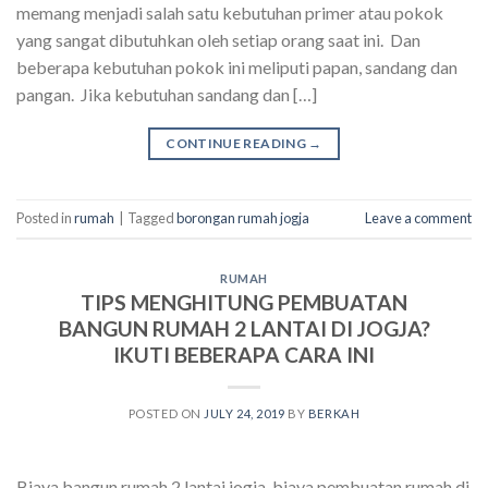
memang menjadi salah satu kebutuhan primer atau pokok
yang sangat dibutuhkan oleh setiap orang saat ini. Dan
beberapa kebutuhan pokok ini meliputi papan, sandang dan
pangan. Jika kebutuhan sandang dan […]
CONTINUE READING
→
Posted in
rumah
|
Tagged
borongan rumah jogja
Leave a comment
RUMAH
TIPS MENGHITUNG PEMBUATAN
BANGUN RUMAH 2 LANTAI DI JOGJA?
IKUTI BEBERAPA CARA INI
POSTED ON
JULY 24, 2019
BY
BERKAH
Biaya bangun rumah 2 lantai jogja, biaya pembuatan rumah di