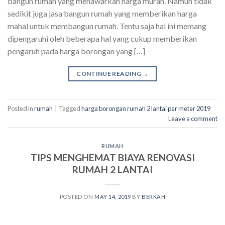
bangun rumah yang menawarkan harga murah. Namun tidak
sedikit juga jasa bangun rumah yang memberikan harga
mahal untuk membangun rumah. Tentu saja hal ini memang
dipengaruhi oleh beberapa hal yang cukup memberikan
pengaruh pada harga borongan yang […]
CONTINUE READING
→
Posted in
rumah
|
Tagged
harga borongan rumah 2 lantai per meter 2019
Leave a comment
RUMAH
TIPS MENGHEMAT BIAYA RENOVASI
RUMAH 2 LANTAI
POSTED ON
MAY 14, 2019
BY
BERKAH