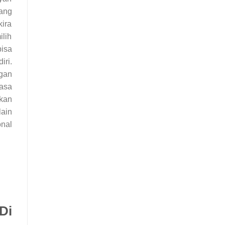
ang
kira
ilih
isa
ri.
gan
jasa
kan
lain
onal
Di