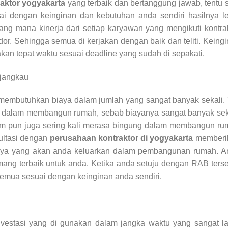
raktor yogyakarta
yang terbaik dan bertanggung jawab, tentu 
i dengan keinginan dan kebutuhan anda sendiri hasilnya le
ang mana kinerja dari setiap karyawan yang mengikuti kontra
dor. Sehingga semua di kerjakan dengan baik dan teliti. Keing
an tepat waktu sesuai deadline yang sudah di sepakati.
rjangkau
mbutuhkan biaya dalam jumlah yang sangat banyak sekali. 
 dalam membangun rumah, sebab biayanya sangat banyak seka
im pun juga sering kali merasa bingung dalam membangun ru
ultasi dengan
perusahaan kontraktor di yogyakarta
memberi
aya yang akan anda keluarkan dalam pembangunan rumah. A
ng terbaik untuk anda. Ketika anda setuju dengan RAB ters
emua sesuai dengan keinginan anda sendiri.
vestasi yang di gunakan dalam jangka waktu yang sangat l