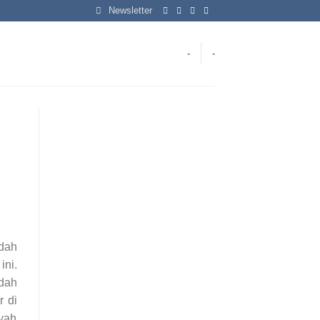
Newsletter
-
-
dah
ni.
dah
r di
ayah