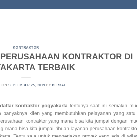
KONTRAKTOR
 PERUSAHAAN KONTRAKTOR DI
AKARTA TERBAIK
D ON
SEPTEMBER 25, 2019
BY
BERKAH
 daftar kontraktor yogyakarta
tentunya saat ini semakin mu
an banyaknya klien yang membutuhkan pelayanan yang satu i
erusahaan kontraktor yang mana bisa kita jumpai dengan mu
ng mana bisa kita jumpai ribuan layanan perusahaan kontrakto
karta. Tentu saja untuk mengerjakan proyek yang ada di wil