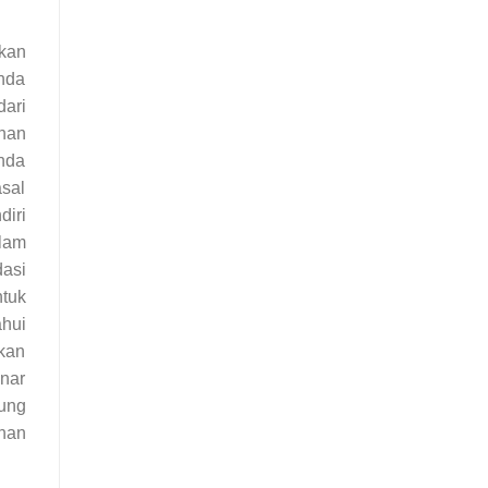
ukan
nda
dari
han
nda
sal
iri
alam
asi
tuk
hui
gkan
enar
tung
han