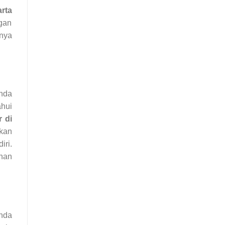
rta
ngan
anya
anda
ahui
 di
kan
iri.
han
nda