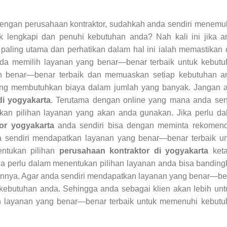
 dengan perusahaan kontraktor, sudahkah anda sendiri menem
k lengkapi dan penuhi kebutuhan anda? Nah kali ini jika a
paling utama dan perhatikan dalam hal ini ialah memastikan 
a memilih layanan yang benar—benar terbaik untuk kebutu
n benar—benar terbaik dan memuaskan setiap kebutuhan a
ang membutuhkan biaya dalam jumlah yang banyak. Jangan a
di yogyakarta
. Terutama dengan online yang mana anda send
tukan pilihan layanan yang akan anda gunakan. Jika perlu d
tor yogyakarta
anda sendiri bisa dengan meminta rekomend
a sendiri mendapatkan layanan yang benar—benar terbaik un
entukan pilihan
perusahaan kontraktor di yogyakarta
keta
ila perlu dalam menentukan pilihan layanan anda bisa bandin
ainnya. Agar anda sendiri mendapatkan layanan yang benar—b
kebutuhan anda. Sehingga anda sebagai klien akan lebih un
an layanan yang benar—benar terbaik untuk memenuhi kebutu