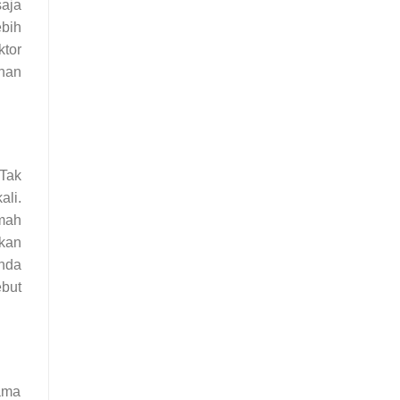
saja
bih
ktor
inan
Tak
li.
mah
kan
nda
ebut
ama