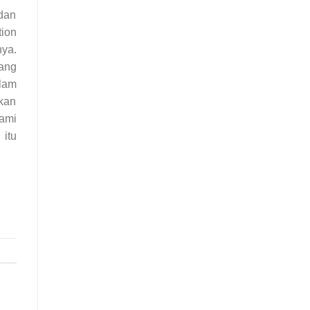
dan
ion
ya.
ang
lam
kan
ami
itu