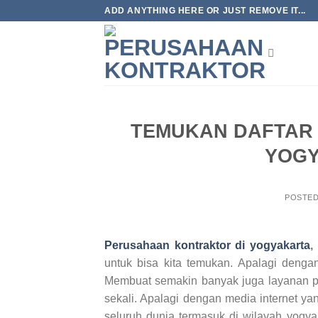
Skip
ADD ANYTHING HERE OR JUST REMOVE IT...
to
content
TEMUKAN DAFTAR
YOGY
POSTE
Perusahaan kontraktor di yogyakarta
,
untuk bisa kita temukan. Apalagi deng
Membuat semakin banyak juga layanan p
sekali. Apalagi dengan media internet ya
seluruh dunia termasuk di wilayah yogya