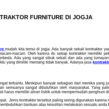
TRAKTOR FURNITURE DI JOGJA
ure
mudah kita temui di jogja. Ada banyak sekali kontraktor ya
rmacam-macam. Oleh karena itu setiap kontraktor memiliki 
g berbeda. Ada yang sangat sibuk sekali dan ada yang lumay
ktu yang dimiliki memang tidak banyak. Adanya jasa
kontrakt
angat terbantu. Meskipun banyak sebagian dari mereka yang
Dan semuanya sangat dibutuhkan oleh masyarakat. Yang pali
ti harus memiliki aliran listrik untuk mempermudah penghuni di
pat. Jenis kontraktor tersebut paling sering digunakan karena
a membutuhkan bantuan atau kesulitan melakukan sesuatu anda