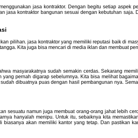
enggunakan jasa kontraktor. Dengan begitu setiap aspek peke
 jasa kontraktor bangunan sesuai dengan kebutuhan saja. Dal
asi
ikan pilihan. jasa kontraktor yang memiliki reputasi baik di m
angga. Kita juga bisa mencari di media iklan dan membuat pene
ahwa masyarakatnya sudah semakin cerdas. Sekarang memilih 
jaan yang pernah digarap sebelumnya. Kita bisa melihat bagai
ng sudah dibuatnya puas dengan hasil pembangunan nya. Sema
an sesuatu namun juga membuat orang-orang jahat lebih cerd
nya hanyalah menipu. Untuk itu, sebaiknya kita memastikan t
asli biasanya akan memiliki kantor yang tetap. Dan pastikan ka