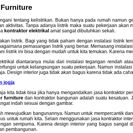
Furniture
nangani tentang kelistrikan. Bukan hanya pada rumah namun g
an aktivitas. Tanpa adanya listrik maka suatu pekerjaan ak
sa
kontraktor elektrikal
amat sangat dibutuhkan sekali.
n listrik. Bagi yang tidak paham dengan instalasi listrik te
u bagaimana pemasangan listrik yang benar. Memasang instalasi
 listrik ini bisa dengan mudah untuk kita temukan. Karena me
ikal diantaranya mulai dari instalasi tegangan rendah atau m
erfungsi untuk kelangsungan suatu pekerjaan. Namun instalasi l
a. Design interior juga tidak akan bagus karena tidak ada cah
n jogja
aja kita tidak bisa jika hanya mengandalkan jasa kontraktor
r furniture
dan kontraktor bangunan adalah suatu kesatuan. 
angat indah sesuai dengan gambar.
alah mewujudkan bangunannya. Namun untuk mempercantik d
agus untuk rumah kita. Selain menggunakan jasa kontraktor inter
ata dengan sempurna. Karena design interior yang bagus sanga
han pembangunan.