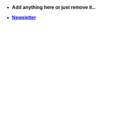
Skip
Add anything here or just remove it...
to
Newsletter
content