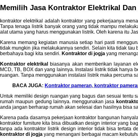
Memilih Jasa
Kontraktor Elektrikal
Dan 
kontraktor elektrikal adalah kontraktor yang pekerjaanya me
Tanpa tenaga listrik banyak orang yang tidak mampu melakuk
alat utama yang harus menggunakan listrik. Oleh karena itu Ja
Karena memang kegiatan manusia setiap hari pasti menggunaka
tidak mungkin jika melakukannya sendiri. Selain kita tidak ta
berbahaya bagi kita sendiri.
Kontraktor di jogja
yang menangani
Kontraktor elektrikal
biasanya akan memberikan layanan elektr
MCD, TB, BOX dan yang lainnya. Instalasi listrik tidak hanya b
ruangan. Tanpa menggunakan instalasi listrik maka percuma saj
BACA JUGA:
Kontraktor pameran, kontraktor pamera
Untuk memiliki design ruangan yang bagus dan sesuai tentu s
rumah maupun gedung lainnya. menggunakan jasa
kontrakto
anda jangan berharap rumah akan selesai dan hasilnya bisa s
Karena pada dasarnya pekerjaan kontraktor bangunan hany
kontraktor furniture kita bisa dibuatkan design interior yang b
tanpa ada kontraktor listrik design interior tidak bisa tert
kontraktor di jogja
yang menangani berbagai macam kebutu