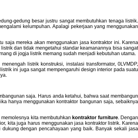
edung-gedung besar justru sangat membutuhkan tenaga listrik.
an mengalami kelumpuhan. Apalagi pekerjaan yang menggunakan
ntu saja mereka akan menggunakan jasa kontraktor ini. Karena
 listrik dan tidak mengetahui standar keamanannya bisa sangat
mang di jogja listrik memang sudah menjadi kebutuhan utama.
enengah listrik konstruksi, instalasi transformator, 0LVMDP
istrik ini juga sangat mempengaruhi design interior pada suatu
aya.
 pembangunan saja. Harus anda ketahui, bahwa saat membangun
Jika hanya menggunakan kontraktor bangunan saja, sebaiknya
an memolesnya kita membutuhkan
kontraktor furniture
. Denga
ior, kita juga harus menggunakan jasa kontraktor listrik. Karena
t di dukung dengan pencahayaan yang baik. Banyak sekali jasa