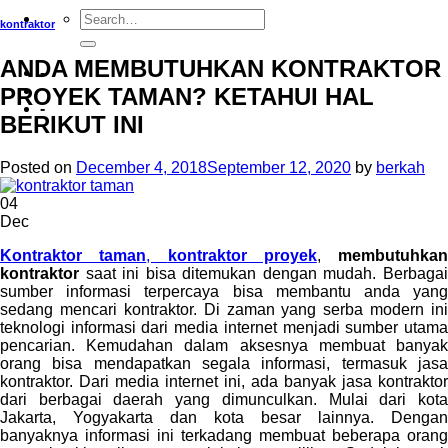
kontraktor
ANDA MEMBUTUHKAN KONTRAKTOR
-
PROYEK TAMAN? KETAHUI HAL
-
BERIKUT INI
Posted on
December 4, 2018
September 12, 2020
by
berkah
04
Dec
Kontraktor taman
,
kontraktor proyek
,
membutuhkan
kontraktor
saat ini bisa ditemukan dengan mudah. Berbagai
sumber informasi terpercaya bisa membantu anda yang
sedang mencari kontraktor. Di zaman yang serba modern ini
teknologi informasi dari media internet menjadi sumber utama
pencarian. Kemudahan dalam aksesnya membuat banyak
orang bisa mendapatkan segala informasi, termasuk jasa
kontraktor. Dari media internet ini, ada banyak jasa kontraktor
dari berbagai daerah yang dimunculkan. Mulai dari kota
Jakarta, Yogyakarta dan kota besar lainnya. Dengan
banyaknya informasi ini terkadang membuat beberapa orang