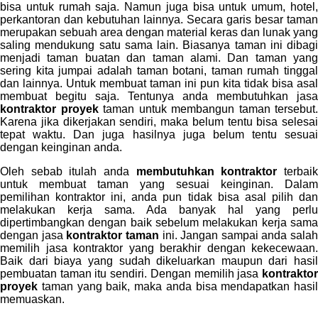
bisa untuk rumah saja. Namun juga bisa untuk umum, hotel,
perkantoran dan kebutuhan lainnya. Secara garis besar taman
merupakan sebuah area dengan material keras dan lunak yang
saling mendukung satu sama lain. Biasanya taman ini dibagi
menjadi taman buatan dan taman alami. Dan taman yang
sering kita jumpai adalah taman botani, taman rumah tinggal
dan lainnya. Untuk membuat taman ini pun kita tidak bisa asal
membuat begitu saja. Tentunya anda membutuhkan jasa
kontraktor proyek
taman untuk membangun taman tersebut.
Karena jika dikerjakan sendiri, maka belum tentu bisa selesai
tepat waktu. Dan juga hasilnya juga belum tentu sesuai
dengan keinginan anda.
Oleh sebab itulah anda
membutuhkan kontraktor
terbai
untuk membuat taman yang sesuai keinginan. Dalam
pemilihan kontraktor ini, anda pun tidak bisa asal pilih dan
melakukan kerja sama. Ada banyak hal yang perlu
dipertimbangkan dengan baik sebelum melakukan kerja sama
dengan jasa
kontraktor taman
ini. Jangan sampai anda salah
memilih jasa kontraktor yang berakhir dengan kekecewaan.
Baik dari biaya yang sudah dikeluarkan maupun dari hasil
pembuatan taman itu sendiri. Dengan memilih jasa
kontraktor
proyek
taman yang baik, maka anda bisa mendapatkan hasil
memuaskan.