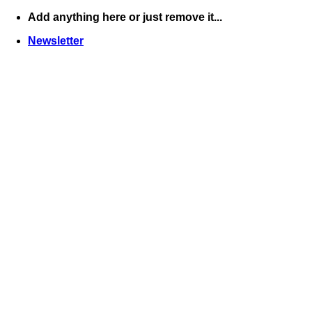
Skip
Add anything here or just remove it...
to
Newsletter
content