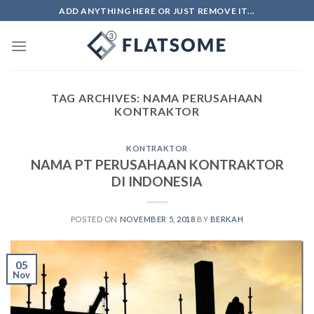
Skip
ADD ANYTHING HERE OR JUST REMOVE IT...
to
content
TAG ARCHIVES:
NAMA PERUSAHAAN
KONTRAKTOR
KONTRAKTOR
NAMA PT PERUSAHAAN KONTRAKTOR
DI INDONESIA
POSTED ON
NOVEMBER 5, 2018
BY
BERKAH
05
Nov