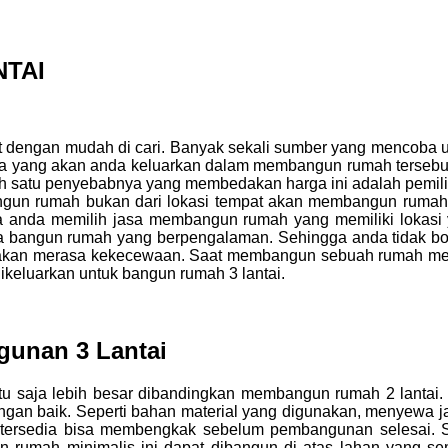
TAI
t dengan mudah di cari. Banyak sekali sumber yang mencoba 
a yang akan anda keluarkan dalam membangun rumah tersebut
lah satu penyebabnya yang membedakan harga ini adalah pem
angun rumah bukan dari lokasi tempat akan membangun rumah.
ik jika anda memilih jasa membangun rumah yang memiliki l
bangun rumah yang berpengalaman. Sehingga anda tidak bole
da akan merasa kekecewaan. Saat membangun sebuah rumah me
ikeluarkan untuk bangun rumah 3 lantai.
gunan 3 Lantai
tu saja lebih besar dibandingkan membangun rumah 2 lantai.
dengan baik. Seperti bahan material yang digunakan, menyewa j
rsedia bisa membengkak sebelum pembangunan selesai. Sala
umah minimalis ini dapat dibangun di atas lahan yang semp