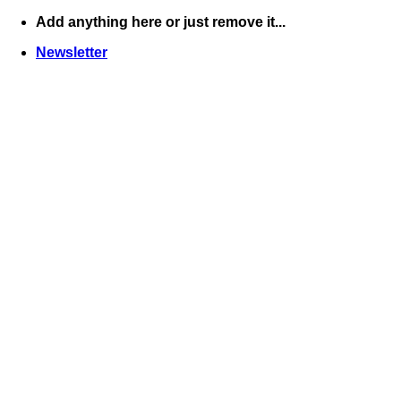
Skip
Add anything here or just remove it...
to
Newsletter
content