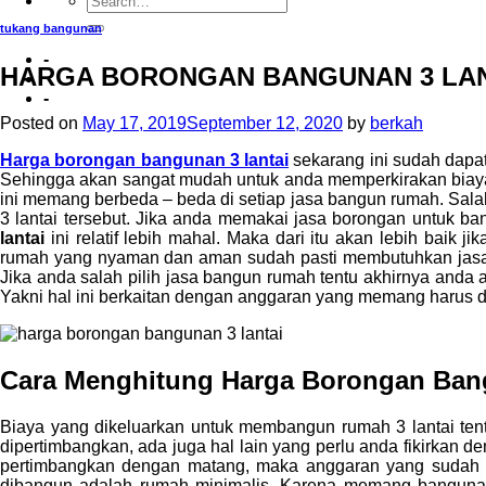
tukang bangunan
-
HARGA BORONGAN BANGUNAN 3 LAN
-
Posted on
May 17, 2019
September 12, 2020
by
berkah
Harga borongan bangunan 3 lantai
sekarang ini sudah dapa
Sehingga akan sangat mudah untuk anda memperkirakan biay
ini memang berbeda – beda di setiap jasa bangun rumah. Sa
3 lantai tersebut. Jika anda memakai jasa borongan untuk b
lantai
ini relatif lebih mahal. Maka dari itu akan lebih ba
rumah yang nyaman dan aman sudah pasti membutuhkan jasa 
Jika anda salah pilih jasa bangun rumah tentu akhirnya an
Yakni hal ini berkaitan dengan anggaran yang memang harus d
Cara Menghitung Harga Borongan Ban
Biaya yang dikeluarkan untuk membangun rumah 3 lantai ten
dipertimbangkan, ada juga hal lain yang perlu anda fikirkan 
pertimbangkan dengan matang, maka anggaran yang sudah te
dibangun adalah rumah minimalis. Karena memang bangunan r