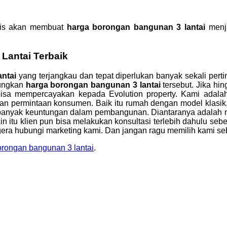
alis akan membuat
harga borongan bangunan 3 lantai
menj
Lantai Terbaik
antai
yang terjangkau dan tepat diperlukan banyak sekali pert
tungkan
harga borongan bangunan 3 lantai
tersebut. Jika h
bisa mempercayakan kepada Evolution property. Kami adal
permintaan konsumen. Baik itu rumah dengan model klasik, 
anyak keuntungan dalam pembangunan. Diantaranya adalah me
in itu klien pun bisa melakukan konsultasi terlebih dahulu s
era hubungi marketing kami. Dan jangan ragu memilih kami s
orongan bangunan 3 lantai
.