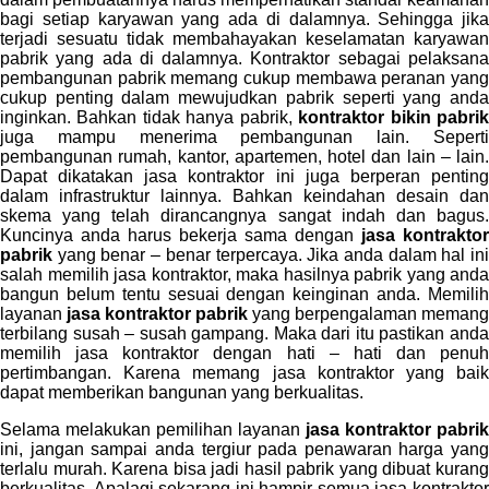
bagi setiap karyawan yang ada di dalamnya. Sehingga jika
terjadi sesuatu tidak membahayakan keselamatan karyawan
pabrik yang ada di dalamnya. Kontraktor sebagai pelaksana
pembangunan pabrik memang cukup membawa peranan yang
cukup penting dalam mewujudkan pabrik seperti yang anda
inginkan. Bahkan tidak hanya pabrik,
kontraktor bikin pabri
juga mampu menerima pembangunan lain. Seperti
pembangunan rumah, kantor, apartemen, hotel dan lain – lain.
Dapat dikatakan jasa kontraktor ini juga berperan penting
dalam infrastruktur lainnya. Bahkan keindahan desain dan
skema yang telah dirancangnya sangat indah dan bagus.
Kuncinya anda harus bekerja sama dengan
jasa kontraktor
pabrik
yang benar – benar terpercaya. Jika anda dalam hal in
salah memilih jasa kontraktor, maka hasilnya pabrik yang anda
bangun belum tentu sesuai dengan keinginan anda. Memilih
layanan
jasa kontraktor pabrik
yang berpengalaman memang
terbilang susah – susah gampang. Maka dari itu pastikan anda
memilih jasa kontraktor dengan hati – hati dan penuh
pertimbangan. Karena memang jasa kontraktor yang baik
dapat memberikan bangunan yang berkualitas.
Selama melakukan pemilihan layanan
jasa kontraktor pabrik
ini, jangan sampai anda tergiur pada penawaran harga yang
terlalu murah. Karena bisa jadi hasil pabrik yang dibuat kurang
berkualitas. Apalagi sekarang ini hampir semua jasa kontraktor