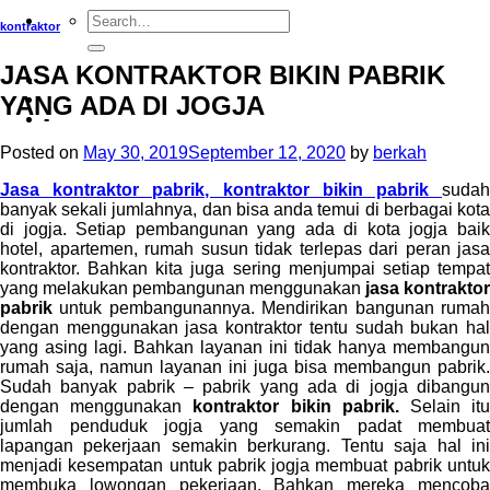
kontraktor
JASA KONTRAKTOR BIKIN PABRIK
-
YANG ADA DI JOGJA
-
Posted on
May 30, 2019
September 12, 2020
by
berkah
Jasa kontraktor pabrik, kontraktor bikin pabrik
sudah
banyak sekali jumlahnya, dan bisa anda temui di berbagai kota
di jogja. Setiap pembangunan yang ada di kota jogja baik
hotel, apartemen, rumah susun tidak terlepas dari peran jasa
kontraktor. Bahkan kita juga sering menjumpai setiap tempat
yang melakukan pembangunan menggunakan
jasa kontraktor
pabrik
untuk pembangunannya. Mendirikan bangunan ruma
dengan menggunakan jasa kontraktor tentu sudah bukan hal
yang asing lagi. Bahkan layanan ini tidak hanya membangun
rumah saja, namun layanan ini juga bisa membangun pabrik.
Sudah banyak pabrik – pabrik yang ada di jogja dibangun
dengan menggunakan
kontraktor bikin pabrik.
Selain it
jumlah penduduk jogja yang semakin padat membuat
lapangan pekerjaan semakin berkurang. Tentu saja hal ini
menjadi kesempatan untuk pabrik jogja membuat pabrik untuk
membuka lowongan pekerjaan. Bahkan mereka mencoba