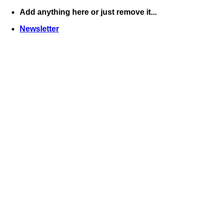
Skip
Add anything here or just remove it...
to
Newsletter
content