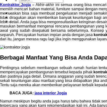
Kontraktor Jogja
–
Akhir-akhir ini semua orang bisa mencar
memilih mencari bahan material, furniture sampai dengan m
-
memuaskan bisa saja membuat pengeluaran menjadi semaki
tidak diragukan akan memberikan banyak keuntungan bagi an
-
lebih detail. Anda juga bisa mengonsultasikan keinginan desai
masukan bermanfaat mengenai rencana pembangunan yang lebi
awal yang sudah disepakati bersama sebelumnya. Konsep yan
separuh. Percayakan hunian impian anda dengan jasa
kontrak
dari itu, jangan merasa ragu lagi jika ingin menggunakan laya
Berbagai Manfaat Yang Bisa Anda Dapa
Pentingnya sebelum membangun sebuah rumah hunian tentu 
mempercayakan pembangunan tersebut kepada pihak
kontrak
dan pastinya juga detail. Dimana anggaran yang sudah tere
sekali keuntungan atau manfaat yang bisa didapatkan jika an
Tentu saja mereka akan memberikan pelayanan terbaik kepada 
BACA JUGA:
jasa interior Jogja
Namun meskipun begitu anda juga harus tahu bahwa tidak se
terpercaya yang akan kami rekomendasikan kali ini. Ada banya