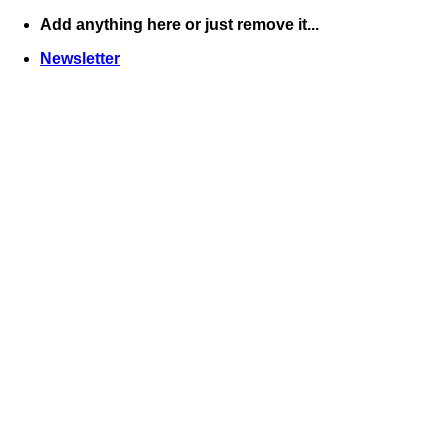
Skip
Add anything here or just remove it...
to
Newsletter
content