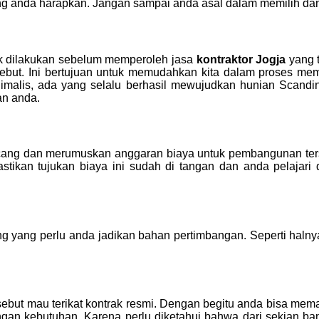
ng anda harapkan. Jangan sampai anda asal dalam memilih dan
k dilakukan sebelum memperoleh jasa
kontraktor Jogja
yang 
ebut. Ini bertujuan untuk memudahkan kita dalam proses memi
alis, ada yang selalu berhasil mewujudkan hunian Scandinav
an anda.
cang dan merumuskan anggaran biaya untuk pembangunan ter
 Pastikan tujukan biaya ini sudah di tangan dan anda pelaja
ing yang perlu anda jadikan bahan pertimbangan. Seperti halny
sebut mau terikat kontrak resmi. Dengan begitu anda bisa mema
n kebutuhan. Karena perlu diketahui bahwa dari sekian b