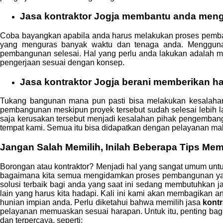
Jasa
kontraktor Jogja
membantu anda mengh
Coba bayangkan apabila anda harus melakukan proses pemban
yang menguras banyak waktu dan tenaga anda. Mengguna
pembangunan selesai. Hal yang perlu anda lakukan adalah 
pengerjaan sesuai dengan konsep.
Jasa
kontraktor Jogja
berani memberikan has
Tukang bangunan mana pun pasti bisa melakukan kesalahan 
pembangunan meskipun proyek tersebut sudah selesai lebih la
saja kerusakan tersebut menjadi kesalahan pihak pengembang 
tempat kami. Semua itu bisa didapatkan dengan pelayanan ma
Jangan Salah Memilih, Inilah Beberapa Tips Mem
Borongan atau kontraktor? Menjadi hal yang sangat umum un
bagaimana kita semua mengidamkan proses pembangunan yang 
solusi terbaik bagi anda yang saat ini sedang membutuhkan ja
lain yang harus kita hadapi. Kali ini kami akan membagikan 
hunian impian anda. Perlu diketahui bahwa memilih jasa
kontr
pelayanan memuaskan sesuai harapan. Untuk itu, penting bag
dan terpercaya, seperti;