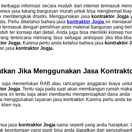
i berbagai informasi secara mudah dari internet termasuk me
enyewa jasa tukang bangunan murah untuk bisa menghemat bi
n membengkak drastis. Menggunakan jasa
kontraktor Jogja
da. Perlu diketahui bahwa jasa
kontraktor Jogja
ini menawa
n termasuk dengan pemilihan jenis material bangunan yang berk
h ter konsep dan detail. Anda juga bisa memiliki konsep h
g terencana memang bisa sebagai antisipasi jika tiba-tiba
tor Jogja.
Karena perlu anda ketahui bahwa jasa
kontraktor 
nan jasa
kontraktor Jogja.
tkan Jika Menggunakan Jasa Kontrakto
saja memerlukan RAB atau rancangan anggaran biaya untuk 
tor Jogja.
Tentu saja pada saat akan membangun rumah maka 
ncana ini tentu saja akan membantu mempersiapkan dana and
da menggunakan layanan jasa kontraktor. Karena perlu anda k
klien nya.
mua jasa
kontraktor Jogja
sama seperti yang anda harapkan. Un
k keuntungan yang pasti bisa anda dapatkan dari perusahaanko