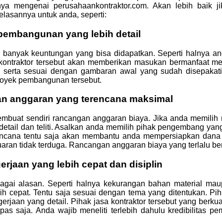
a mengenai perusahaankontraktor.com. Akan lebih baik ji
elasannya untuk anda, seperti:
embangunan yang lebih detail
a banyak keuntungan yang bisa didapatkan. Seperti halnya a
asa kontraktor tersebut akan memberikan masukan bermanfaat
n serta sesuai dengan gambaran awal yang sudah disepakat
 proyek pembangunan tersebut.
 anggaran yang terencana maksimal
t sendiri rancangan anggaran biaya. Jika anda memilih me
tail dan teliti. Asalkan anda memilih pihak pengembang yang
erencana tentu saja akan membantu anda mempersiapkan dan
aran tidak terduga. Rancangan anggaran biaya yang terlalu ber
rjaan yang lebih cepat dan disiplin
bagai alasan. Seperti halnya kekurangan bahan material m
bih cepat. Tentu saja sesuai dengan tema yang ditentukan. P
erjaan yang detail. Pihak jasa kontraktor tersebut yang berk
pas saja. Anda wajib meneliti terlebih dahulu kredibilitas p