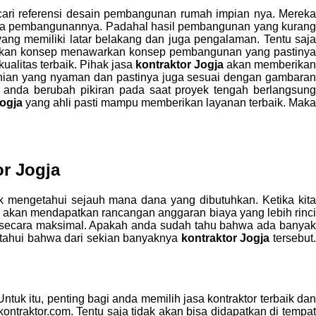
ncari referensi desain pembangunan rumah impian nya. Merek
aya pembangunannya. Padahal hasil pembangunan yang kurang
yang memiliki latar belakang dan juga pengalaman. Tentu saj
rkan konsep menawarkan konsep pembangunan yang pastiny
ualitas terbaik. Pihak jasa
kontraktor Jogja
akan memberikan
unian yang nyaman dan pastinya juga sesuai dengan gambaran
 anda berubah pikiran pada saat proyek tengah berlangsung
Jogja
yang ahli pasti mampu memberikan layanan terbaik. Maka
r Jogja
mengetahui sejauh mana dana yang dibutuhkan. Ketika kita
akan mendapatkan rancangan anggaran biaya yang lebih rinc
a secara maksimal. Apakah anda sudah tahu bahwa ada banyak
etahui bahwa dari sekian banyaknya
kontraktor Jogja
tersebut
tuk itu, penting bagi anda memilih jasa kontraktor terbaik da
ntraktor.com. Tentu saja tidak akan bisa didapatkan di tempat