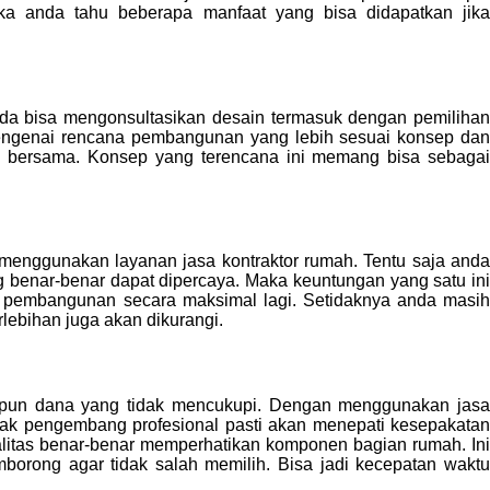
ka anda tahu beberapa manfaat yang bisa didapatkan jika
nda bisa mengonsultasikan desain termasuk dengan pemilihan
 mengenai rencana pembangunan yang lebih sesuai konsep dan
i bersama. Konsep yang terencana ini memang bisa sebagai
nggunakan layanan jasa kontraktor rumah. Tentu saja anda
 benar-benar dapat dipercaya. Maka keuntungan yang satu ini
a pembangunan secara maksimal lagi. Setidaknya anda masih
lebihan juga akan dikurangi.
aupun dana yang tidak mencukupi. Dengan menggunakan jasa
ihak pengembang profesional pasti akan menepati kesepakatan
ualitas benar-benar memperhatikan komponen bagian rumah. Ini
emborong agar tidak salah memilih. Bisa jadi kecepatan waktu