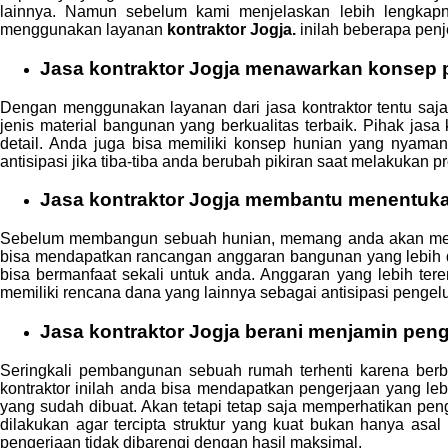
lainnya. Namun sebelum kami menjelaskan lebih lengkapny
menggunakan layanan
kontraktor Jogja.
inilah beberapa penj
Jasa
kontraktor Jogja
menawarkan konsep p
Dengan menggunakan layanan dari jasa kontraktor tentu saj
jenis material bangunan yang berkualitas terbaik. Pihak j
detail. Anda juga bisa memiliki konsep hunian yang nyama
antisipasi jika tiba-tiba anda berubah pikiran saat melakukan
Jasa
kontraktor Jogja
membantu menentukan
Sebelum membangun sebuah hunian, memang anda akan membua
bisa mendapatkan rancangan anggaran bangunan yang lebih de
bisa bermanfaat sekali untuk anda. Anggaran yang lebih t
memiliki rencana dana yang lainnya sebagai antisipasi pengelu
Jasa
kontraktor Jogja
berani menjamin penge
Seringkali pembangunan sebuah rumah terhenti karena ber
kontraktor inilah anda bisa mendapatkan pengerjaan yang le
yang sudah dibuat. Akan tetapi tetap saja memperhatikan peng
dilakukan agar tercipta struktur yang kuat bukan hanya asal 
pengerjaan tidak dibarengi dengan hasil maksimal.