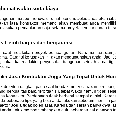
emat waktu serta biaya
gunan maupun renovasi rumah sendiri. Jelas anda akan sibuk
kan jasa kontraktor memang akan membuat anda memiliki
melakukan pemantauan saja selama proyek pembangunan ters
il lebih bagus dan bergaransi
saat melakukan proyek pembangunan. Nah, manfaat dari jas
ma. Garansi kerusakan ini akan menguntungkan anda. Jadi tida
bukan karena faktor penyusutan bangunan setelah lama diguna
ksimal.
ilih Jasa Kontraktor Jogja Yang Tepat Untuk Hu
tuk dipertimbangkan pada saat hendak merencanakan pembangu
berkualitas baik, terorganisir, tepat waktu namun tidak s
sa kontraktor. Perdebatan tidak berhenti sampai di sini. Kare
anda beberapa tips yang bisa anda lakukan sebelum memilih j
aktor Jogja
tidak boleh asal. Karena dari sekian banyaknya j
i anda untuk mempertimbangkan dulu beberapa hal dibawah ini