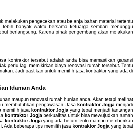
 melakukan pengecekan atau belanja bahan material tertentu
 lebih banyak waktu bersama keluarga sembari menunggu
ebut berlangsung. Karena pihak pengembang akan melakukan
a kontraktor tersebut adalah anda bisa memastikan garansi
k perlu lagi memikirkan biaya renovasi rumah tersebut. Tentu
kan. Jadi pastikan untuk memilih jasa kontraktor yang ada di
nian Idaman Anda
nan maupun renovasi rumah hunian anda. Akan tetapi melihat
elalu membutuhkan pengawasan. Jasa
kontraktor Jogja
menjad
na memilih jasa
kontraktor Jogja
yang tepat menjadi tantanga
asa
kontraktor Jogja
berkualitas untuk bisa mewujudkan ruma
asa
kontraktor Jogja
yang ada belum tentu mampu memberika
. Ada beberapa tips memilih jasa
kontraktor Jogja
yang tepat