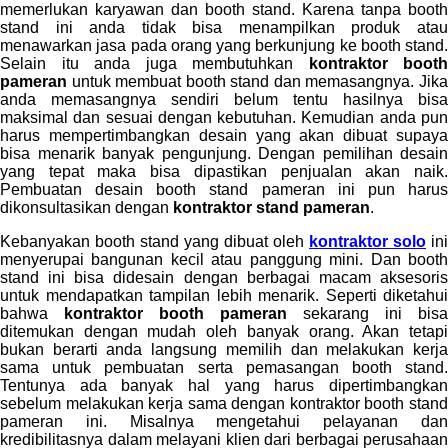
memerlukan karyawan dan booth stand. Karena tanpa booth
stand ini anda tidak bisa menampilkan produk atau
menawarkan jasa pada orang yang berkunjung ke booth stand.
Selain itu anda juga membutuhkan
kontraktor booth
pameran
untuk membuat booth stand dan memasangnya. Jika
anda memasangnya sendiri belum tentu hasilnya bisa
maksimal dan sesuai dengan kebutuhan. Kemudian anda pun
harus mempertimbangkan desain yang akan dibuat supaya
bisa menarik banyak pengunjung. Dengan pemilihan desain
yang tepat maka bisa dipastikan penjualan akan naik.
Pembuatan desain booth stand pameran ini pun harus
dikonsultasikan dengan
kontraktor stand pameran
.
Kebanyakan booth stand yang dibuat oleh
kontraktor solo
ini
menyerupai bangunan kecil atau panggung mini. Dan booth
stand ini bisa didesain dengan berbagai macam aksesoris
untuk mendapatkan tampilan lebih menarik. Seperti diketahui
bahwa
kontraktor booth pameran
sekarang ini bisa
ditemukan dengan mudah oleh banyak orang. Akan tetapi
bukan berarti anda langsung memilih dan melakukan kerja
sama untuk pembuatan serta pemasangan booth stand.
Tentunya ada banyak hal yang harus dipertimbangkan
sebelum melakukan kerja sama dengan kontraktor booth stand
pameran ini. Misalnya mengetahui pelayanan dan
kredibilitasnya dalam melayani klien dari berbagai perusahaan