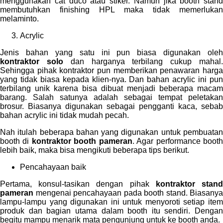
menggunakan cat duco atau stiker. Namun jika booth stand
membutuhkan finishing HPL maka tidak memerlukan
melaminto.
Acrylic
Jenis bahan yang satu ini pun biasa digunakan oleh
kontraktor solo
dan harganya terbilang cukup mahal
Sehingga pihak kontraktor pun memberikan penawaran harga
yang tidak biasa kepada klien-nya. Dan bahan acrylic ini pun
terbilang unik karena bisa dibuat menjadi beberapa macam
barang. Salah satunya adalah sebagai tempat peletakan
brosur. Biasanya digunakan sebagai pengganti kaca, sebab
bahan acrylic ini tidak mudah pecah.
Nah itulah beberapa bahan yang digunakan untuk pembuatan
booth di
kontraktor booth pameran
. Agar performance boot
lebih baik, maka bisa mengikuti beberapa tips berikut.
Pencahayaan baik
Pertama, konsul-tasikan dengan pihak
kontraktor stan
pameran
mengenai pencahayaan pada booth stand. Biasanya
lampu-lampu yang digunakan ini untuk menyoroti setiap item
produk dan bagian utama dalam booth itu sendiri. Dengan
begitu mampu menarik mata pengunjung untuk ke booth anda.