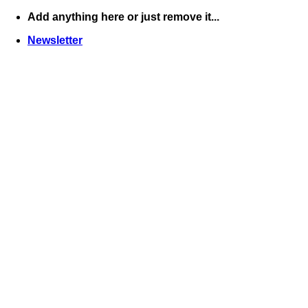
Skip
Add anything here or just remove it...
to
Newsletter
content