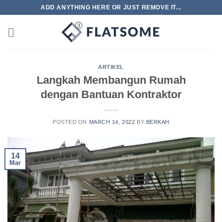
Skip
ADD ANYTHING HERE OR JUST REMOVE IT...
to
content
ARTIKEL
Langkah Membangun Rumah
dengan Bantuan Kontraktor
POSTED ON
MARCH 14, 2022
BY
BERKAH
14
Mar