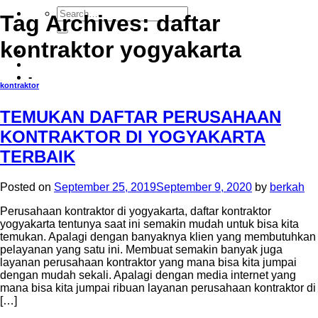
Tag Archives:
daftar
kontraktor yogyakarta
-
-
kontraktor
TEMUKAN DAFTAR PERUSAHAAN
KONTRAKTOR DI YOGYAKARTA
TERBAIK
Posted on
September 25, 2019
September 9, 2020
by
berkah
Perusahaan kontraktor di yogyakarta, daftar kontraktor
yogyakarta tentunya saat ini semakin mudah untuk bisa kita
temukan. Apalagi dengan banyaknya klien yang membutuhkan
pelayanan yang satu ini. Membuat semakin banyak juga
layanan perusahaan kontraktor yang mana bisa kita jumpai
dengan mudah sekali. Apalagi dengan media internet yang
mana bisa kita jumpai ribuan layanan perusahaan kontraktor di
[…]