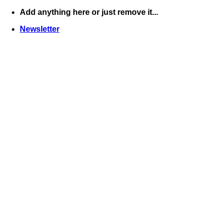
Skip
Add anything here or just remove it...
to
Newsletter
content