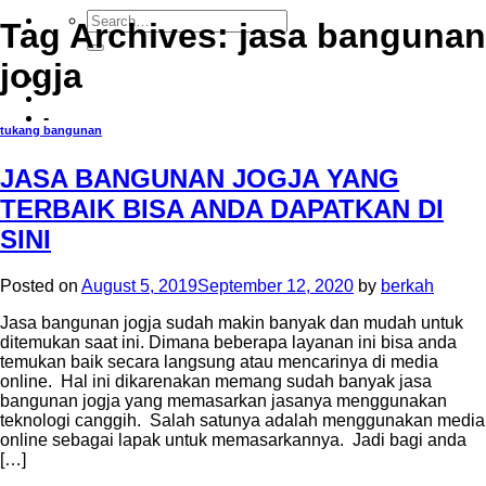
Tag Archives:
jasa bangunan
jogja
-
-
tukang bangunan
JASA BANGUNAN JOGJA YANG
TERBAIK BISA ANDA DAPATKAN DI
SINI
Posted on
August 5, 2019
September 12, 2020
by
berkah
Jasa bangunan jogja sudah makin banyak dan mudah untuk
ditemukan saat ini. Dimana beberapa layanan ini bisa anda
temukan baik secara langsung atau mencarinya di media
online. Hal ini dikarenakan memang sudah banyak jasa
bangunan jogja yang memasarkan jasanya menggunakan
teknologi canggih. Salah satunya adalah menggunakan media
online sebagai lapak untuk memasarkannya. Jadi bagi anda
[…]