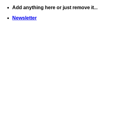
Skip
Add anything here or just remove it...
to
Newsletter
content