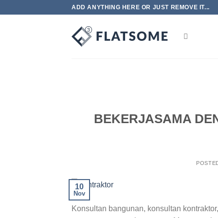
Skip
ADD ANYTHING HERE OR JUST REMOVE IT...
to
content
BEKERJASAMA DE
POSTE
10
Nov
Konsultan bangunan, konsultan kontraktor