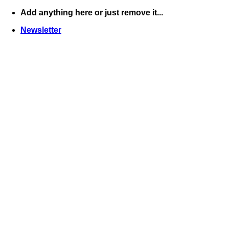
Skip
Add anything here or just remove it...
to
Newsletter
content