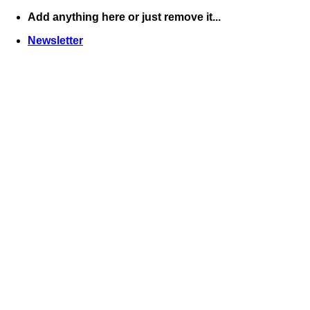
Skip
Add anything here or just remove it...
to
Newsletter
content