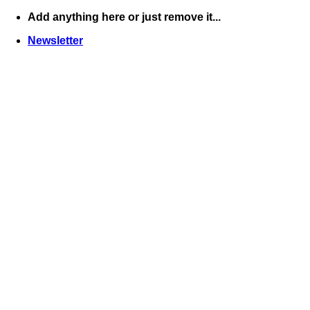
Skip
Add anything here or just remove it...
to
Newsletter
content