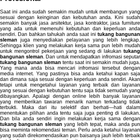
Saat ini anda sudah semakin mudah untuk membangun yang
sesuai dengan keinginan dan kebutuhan anda. Kini sudah
semakin banyak jasa arsitektur, jasa kontraktor, jasa furniture
yang ada untuk memenuhi kebutuhan dan keperluan anda
sendiri. Dan bahkan tahukah anda saat ini
tukang bangunan
sleman
juga menyediakan pelayanan yang lebih lengkap.
Sehingga klien yang melakukan kerja sama pun lebih mudah
untuk mengontrol pekerjaan yang sedang di lakukan
tukang
bangunan sleman
. Dan untuk mendapatkan infromasi seputar
tukang bangunan sleman
tentu saat ini semakin mudah juga.
Yang mana anda bisa mencari infromasi tersebut dengan
media internet. Yang pastinya bisa anda ketahui kapan saja
dan dimana saja sesuai dengan keperluan anda sendiri. Akan
tetapi untuk mengetahui layanan yang terbaik dan layanan
yang sesuai dengan kebutuhan tentu saja tidak semudah yang
dibayangkan. Apalagi dengan online lebih banyak layanan
yang memberikan tawaran menarik namun terkadang tidak
terbukti. Maka dari itu selektif dan berhati—hati dalam
menentukan pilihan anda tentu saja juga penting di lakukan.
Dan bila anda sendiri ingin melakukan kerja sama dengan
tukang bangunan sleman
yang lebih tepat, maka anda pun
bisa meminta rekomendasi teman. Perlu anda ketahui layanan
yang sudah direkomendasikan pun baisanya jauh lebih terbaik