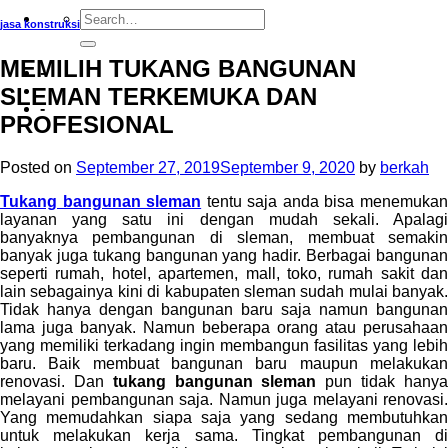
jasa konstruksi
MEMILIH TUKANG BANGUNAN
-
SLEMAN TERKEMUKA DAN
-
PROFESIONAL
Posted on
September 27, 2019
September 9, 2020
by
berkah
Tukang bangunan sleman
tentu saja anda bisa menemuka
layanan yang satu ini dengan mudah sekali. Apalagi
banyaknya pembangunan di sleman, membuat semakin
banyak juga tukang bangunan yang hadir. Berbagai bangunan
seperti rumah, hotel, apartemen, mall, toko, rumah sakit dan
lain sebagainya kini di kabupaten sleman sudah mulai banyak.
Tidak hanya dengan bangunan baru saja namun bangunan
lama juga banyak. Namun beberapa orang atau perusahaan
yang memiliki terkadang ingin membangun fasilitas yang lebih
baru. Baik membuat bangunan baru maupun melakukan
renovasi. Dan
tukang bangunan sleman
pun tidak hany
melayani pembangunan saja. Namun juga melayani renovasi.
Yang memudahkan siapa saja yang sedang membutuhkan
untuk melakukan kerja sama. Tingkat pembangunan di