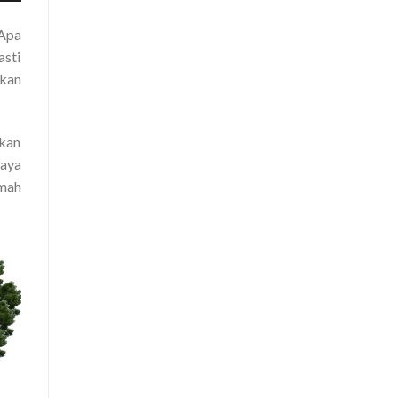
Apa
asti
kan
kan
aya
umah