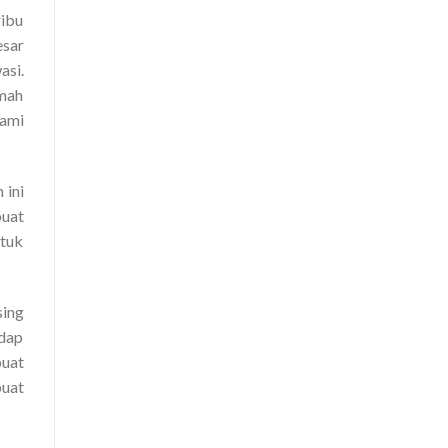
ribu
esar
asi.
umah
lami
 ini
buat
ntuk
sing
adap
buat
uat