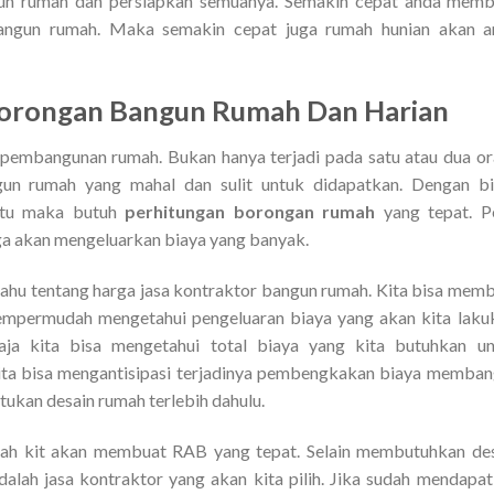
n rumah dan persiapkan semuanya. Semakin cepat anda memb
ngun rumah. Maka semakin cepat juga rumah hunian akan a
Borongan Bangun Rumah
Dan Harian
 pembangunan rumah. Bukan hanya terjadi pada satu atau dua o
un rumah yang mahal dan sulit untuk didapatkan. Dengan bi
itu maka butuh
perhitungan borongan rumah
yang tepat. P
uga akan mengeluarkan biaya yang banyak.
 tahu tentang harga jasa kontraktor bangun rumah. Kita bisa mem
mpermudah mengetahui pengeluaran biaya yang akan kita laku
a kita bisa mengetahui total biaya yang kita butuhkan un
ta bisa mengantisipasi terjadinya pembengkakan biaya memba
ukan desain rumah terlebih dahulu.
lah kit akan membuat RAB yang tepat. Selain membutuhkan de
adalah jasa kontraktor yang akan kita pilih. Jika sudah mendapa