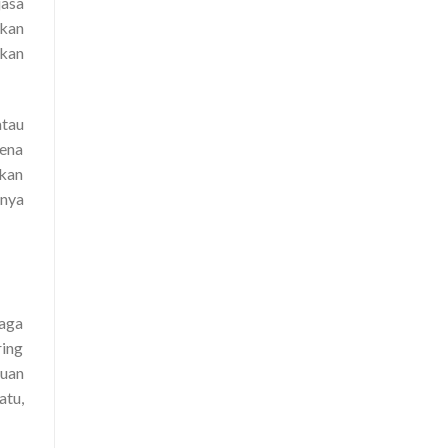
jasa
kan
akan
atau
rena
akan
nnya
naga
ring
luan
atu,