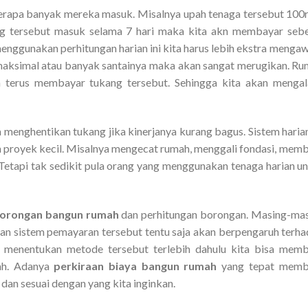
berapa banyak mereka masuk. Misalnya upah tenaga tersebut 100
ng tersebut masuk selama 7 hari maka kita akn membayar seb
enggunakan perhitungan harian ini kita harus lebih ekstra mengaw
 maksimal atau banyak santainya maka akan sangat merugikan. R
an terus membayar tukang tersebut. Sehingga kita akan menga
 menghentikan tukang jika kinerjanya kurang bagus. Sistem harian
 proyek kecil. Misalnya mengecat rumah, menggali fondasi, mem
 Tetapi tak sedikit pula orang yang menggunakan tenaga harian u
borongan bangun rumah
dan perhitungan borongan. Masing-ma
han sistem pemayaran tersebut tentu saja akan berpengaruh terh
 menentukan metode tersebut terlebih dahulu kita bisa mem
ah. Adanya
perkiraan biaya bangun rumah
yang tepat memb
an sesuai dengan yang kita inginkan.