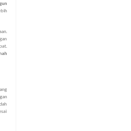
gun
bih
aan.
ngan
pat.
mah
kang
gan
udah
esai