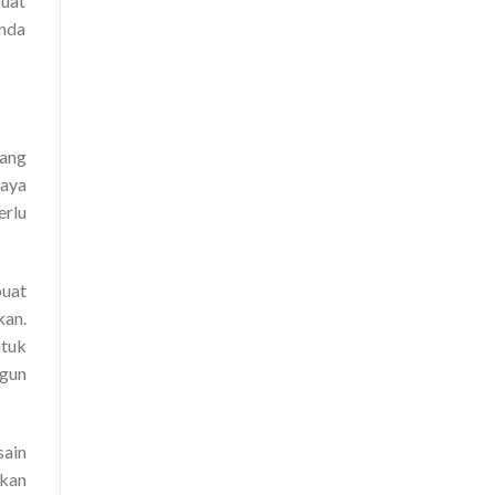
uat
nda
rang
aya
erlu
buat
kan.
tuk
ngun
sain
tkan