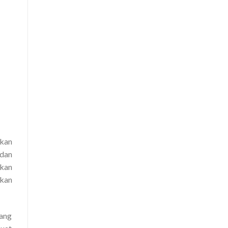
akan
 dan
akan
akan
yang