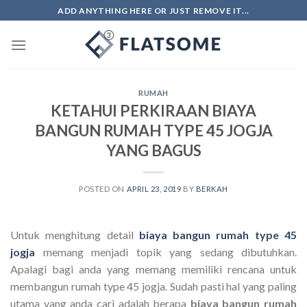
Skip
ADD ANYTHING HERE OR JUST REMOVE IT...
to
content
RUMAH
KETAHUI PERKIRAAN BIAYA
BANGUN RUMAH TYPE 45 JOGJA
YANG BAGUS
POSTED ON
APRIL 23, 2019
BY
BERKAH
Untuk menghitung detail
biaya bangun rumah type 45
jogja
memang menjadi topik yang sedang dibutuhkan.
Apalagi bagi anda yang memang memiliki rencana untuk
membangun rumah type 45 jogja. Sudah pasti hal yang paling
utama yang anda cari adalah berapa
biaya bangun rumah