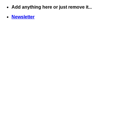
Skip
Add anything here or just remove it...
to
Newsletter
content