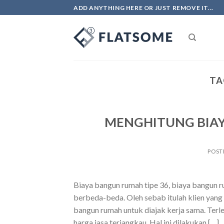
Skip
ADD ANYTHING HERE OR JUST REMOVE IT...
to
content
TA
MENGHITUNG BIAY
POST
Biaya bangun rumah tipe 36, biaya bangun 
berbeda-beda. Oleh sebab itulah klien yang 
bangun rumah untuk diajak kerja sama. Ter
harga jasa terjangkau. Hal ini dilakukan […]