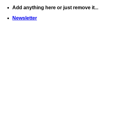
Skip
Add anything here or just remove it...
to
Newsletter
content