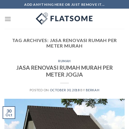
Skip
ADD ANYTHING HERE OR JUST REMOVE IT...
to
content
TAG ARCHIVES:
JASA RENOVASI RUMAH PER
METER MURAH
RUMAH
JASA RENOVASI RUMAH MURAH PER
METER JOGJA
POSTED ON
OCTOBER 30, 2018
BY
BERKAH
30
Oct