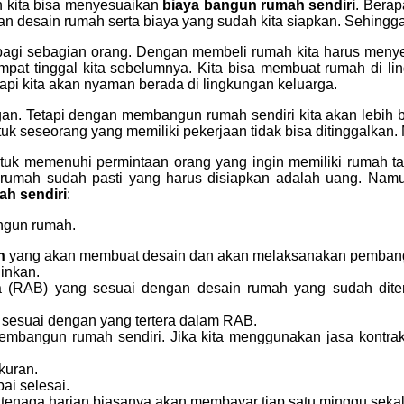
 kita bisa menyesuaikan
biaya bangun rumah sendiri
. Berap
desain rumah serta biaya yang sudah kita siapkan. Sehingga k
 bagi sebagian orang. Dengan membeli rumah kita harus meny
empat tinggal kita sebelumnya. Kita bisa membuat rumah di l
etapi kita akan nyaman berada di lingkungan keluarga.
. Tetapi dengan membangun rumah sendiri kita akan lebih b
i untuk seseorang yang memiliki pekerjaan tidak bisa ditingga
ntuk memenuhi permintaan orang yang ingin memiliki ruma
i rumah sudah pasti yang harus disiapkan adalah uang. Nam
ah sendiri
:
ngun rumah.
ah
yang akan membuat desain dan akan melaksanakan pembang
inkan.
(RAB) yang sesuai dengan desain rumah yang sudah diten
l sesuai dengan yang tertera dalam RAB.
bangun rumah sendiri. Jika kita menggunakan jasa kontrakto
kuran.
i selesai.
tenaga harian biasanya akan membayar tiap satu minggu sekal