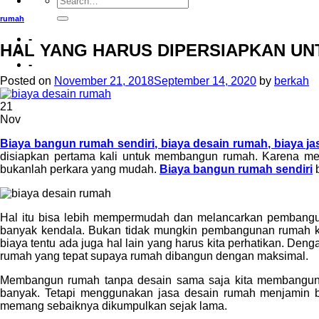
rumah
-
HAL YANG HARUS DIPERSIAPKAN UN
-
Posted on
November 21, 2018
September 14, 2020
by
berkah
21
Nov
Biaya bangun rumah sendiri, biaya desain rumah, biaya j
disiapkan pertama kali untuk membangun rumah. Karena me
bukanlah perkara yang mudah.
Biaya bangun rumah sendiri
b
Hal itu bisa lebih mempermudah dan melancarkan pembang
banyak kendala. Bukan tidak mungkin pembangunan rumah kita
biaya tentu ada juga hal lain yang harus kita perhatikan. De
rumah yang tepat supaya rumah dibangun dengan maksimal.
Membangun rumah tanpa desain sama saja kita membangun
banyak. Tetapi menggunakan jasa desain rumah menjamin 
memang sebaiknya dikumpulkan sejak lama.