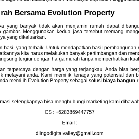
rah Bersama Evolution Property
ya yang banyak tidak akan menjamin rumah dapat dibangu
in gambar. Menggunakan kedua jasa tersebut memang meng
ya yang dikeluarkan.
hasil yang terbaik. Untuk mendapatkan hasil pembangunan 
atkannya kita harus melakukan banyak pertimbangan dan mencar
a langsung tergiur dengan harga murah tanpa memperhatikan kual
dan terpercaya dengan harga yang terjangkau. Anda bisa ber
tuk melayani anda. Kami memiliki tenaga yang potensial dan 
da memilih Evolution Property sebagai solusi
biaya bangun r
rmasi selengkapnya bisa menghubungi marketing kami dibawah 
CS : +6283869447757
Email :
dlingodigitalvalley@gmail.com