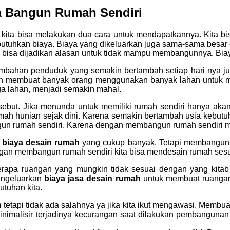
a Bangun Rumah Sendiri
h kita bisa melakukan dua cara untuk mendapatkannya. Kita 
an biaya. Biaya yang dikeluarkan juga sama-sama besar da
k bisa dijadikan alasan untuk tidak mampu membangunnya. Bi
ambahan penduduk yang semakin bertambah setiap hari nya 
h membuat banyak orang menggunakan banyak lahan untuk mem
ga lahan, menjadi semakin mahal.
rsebut. Jika menunda untuk memiliki rumah sendiri hanya a
mah hunian sejak dini. Karena semakin bertambah usia kebut
un rumah sendiri. Karena dengan membangun rumah sendiri me
n
biaya desain rumah
yang cukup banyak. Tetapi membangun 
ngan membangun rumah sendiri kita bisa mendesain rumah sesua
rapa ruangan yang mungkin tidak sesuai dengan yang kita
engeluarkan
biaya jasa desain rumah
untuk membuat ruangan 
utuhan kita.
h
tetapi tidak ada salahnya ya jika kita ikut mengawasi. Membua
inimalisir terjadinya kecurangan saat dilakukan pembangunan