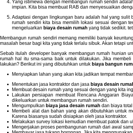
Yang istimewa dengan membangun rumah sendiri adalah
impian. Kita bisa membuat RAB dan menyesuaikan dengan 
Adaptasi dengan lingkungan baru adalah hal yang sulit
rumah sendiri kita bisa memilih lokasi sesuai dengan t
mengeluarkan
biaya desain rumah
yang tidak sedikit. t
Membangun rumah sendiri memang memiliki banyak keuntungan
masalah besar bagi kita yang tidak terlalu sibuk. Akan tetap
Sebab itulah developer banyak membangun rumah hunian u
rumah hal itu sma-sama baik untuk dilakukan. Jika membel
lakukan? Berikut ini yang dibutuhkan untuk
biaya bangun rum
Menyiapkan lahan yang akan kita jadikan tempat memba
Menentukan jasa kontraktor dan jasa
biaya desain rum
Membuat desain rumah yang sesuai dengan yang kita ing
Lakukan persiapan membuat Rencana Anggaran Biaya 
dikeluarkan untuk membangun rumah sendiri.
Mengumpulkan
biaya jasa desain rumah
dan biaya tota
Membeli alat dan bahan yang akan dibutuhkan untuk mem
Karena biasanya sudah disiapkan oleh jasa kontraktor.
Melakukan survey lokasi kemudian membuat patok dan u
Mengerjakan proses pembangunan rumah dari awal sampa
Membayar jasa tukang borongan. Jika kita menggunakan 