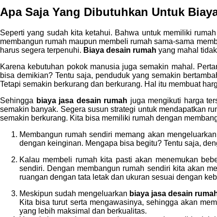
Apa Saja Yang Dibutuhkan Untuk
Biay
Seperti yang sudah kita ketahui. Bahwa untuk memiliki ruma
membangun rumah maupun membeli rumah sama-sama membutuhk
harus segera terpenuhi.
Biaya desain rumah
yang mahal tida
Karena kebutuhan pokok manusia juga semakin mahal. Pert
bisa demikian? Tentu saja, penduduk yang semakin bertamba
Tetapi semakin berkurang dan berkurang. Hal itu membuat har
Sehingga
biaya jasa desain rumah
juga mengikuti harga te
semakin banyak. Segera susun strategi untuk mendapatkan ru
semakin berkurang. Kita bisa memiliki rumah dengan membang
Membangun rumah sendiri memang akan mengeluarka
dengan keinginan. Mengapa bisa begitu? Tentu saja, de
Kalau membeli rumah kita pasti akan menemukan bebe
sendiri. Dengan membangun rumah sendiri kita akan m
ruangan dengan tata letak dan ukuran sesuai dengan keb
Meskipun sudah mengeluarkan
biaya jasa desain ruma
Kita bisa turut serta mengawasinya, sehingga akan mem
yang lebih maksimal dan berkualitas.