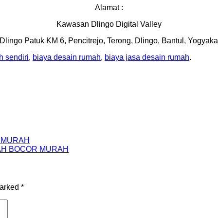
Alamat :
Kawasan Dlingo Digital Valley
 Dlingo Patuk KM 6, Pencitrejo, Terong, Dlingo, Bantul, Yogyaka
 sendiri
,
biaya desain rumah
,
biaya jasa desain rumah
.
H MURAH
AH BOCOR MURAH
marked
*