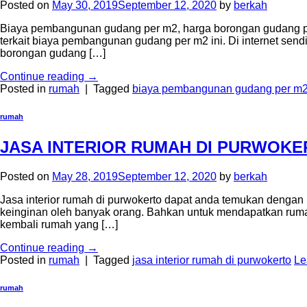
Posted on
May 30, 2019
September 12, 2020
by
berkah
Biaya pembangunan gudang per m2, harga borongan gudang pe
terkait biaya pembangunan gudang per m2 ini. Di internet se
borongan gudang […]
Continue reading
→
Posted in
rumah
|
Tagged
biaya pembangunan gudang per m
rumah
JASA INTERIOR RUMAH DI PURWOKE
Posted on
May 28, 2019
September 12, 2020
by
berkah
Jasa interior rumah di purwokerto dapat anda temukan dengan
keinginan oleh banyak orang. Bahkan untuk mendapatkan ruma
kembali rumah yang […]
Continue reading
→
Posted in
rumah
|
Tagged
jasa interior rumah di purwokerto
Le
rumah