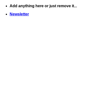
Skip
Add anything here or just remove it...
to
Newsletter
content