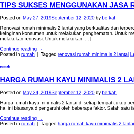
TIPS SUKSES MENGGUNAKAN JASA R
Posted on
May 27, 2019
September 12, 2020
by
berkah
Renovasi rumah minimalis 2 lantai yang berkualitas dan terperc
keinginan konsumen untuk melakukan penghematan. Untuk men
melakukan renovasi. Untuk melakukan […]
Continue reading
→
Posted in
rumah
|
Tagged
renovasi rumah minimalis 2 lantai
L
rumah
HARGA RUMAH KAYU MINIMALIS 2 LA
Posted on
May 24, 2019
September 12, 2020
by
berkah
Harga rumah kayu minimalis 2 lantai di setiap tempat cukup 
hal ini biasanya dipengaruhi oleh beberapa faktor. Salah sat
Continue reading
→
Posted in
rumah
|
Tagged
harga rumah kayu minimalis 2 lanta