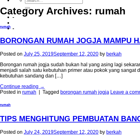
Category Archives:
rumah
-
rumah
-
BORONGAN RUMAH JOGJA MAMPU H
Posted on
July 25, 2019
September 12, 2020
by
berkah
Borongan rumah jogja sudah bukan hal yang asing lagi sekar
menjadi salah satu kebutuhan primer atau pokok yang sangat d
kebutuhan sandang dan […]
Continue reading
→
Posted in
rumah
|
Tagged
borongan rumah jogja
Leave a com
rumah
TIPS MENGHITUNG PEMBUATAN BANGU
Posted on
July 24, 2019
September 12, 2020
by
berkah