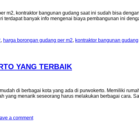
r m2, kontraktor bangunan gudang saat ini sudah bisa denga
ndiri terdapat banyak info mengenai biaya pembangunan ini d
2
,
harga borongan gudang per m2
,
kontraktor bangunan gudang
RTO YANG TERBAIK
 mudah di berbagai kota yang ada di purwokerto. Memiliki rum
h yang menarik seseorang harus melakukan berbagai cara. Sa
ave a comment