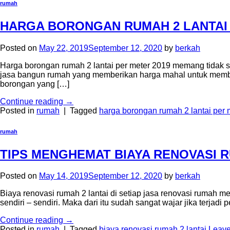
rumah
HARGA BORONGAN RUMAH 2 LANTAI 
Posted on
May 22, 2019
September 12, 2020
by
berkah
Harga borongan rumah 2 lantai per meter 2019 memang tidak 
jasa bangun rumah yang memberikan harga mahal untuk memba
borongan yang […]
Continue reading
→
Posted in
rumah
|
Tagged
harga borongan rumah 2 lantai per 
rumah
TIPS MENGHEMAT BIAYA RENOVASI R
Posted on
May 14, 2019
September 12, 2020
by
berkah
Biaya renovasi rumah 2 lantai di setiap jasa renovasi rumah me
sendiri – sendiri. Maka dari itu sudah sangat wajar jika terjadi
Continue reading
→
Posted in
rumah
|
Tagged
biaya renovasi rumah 2 lantai
Leave