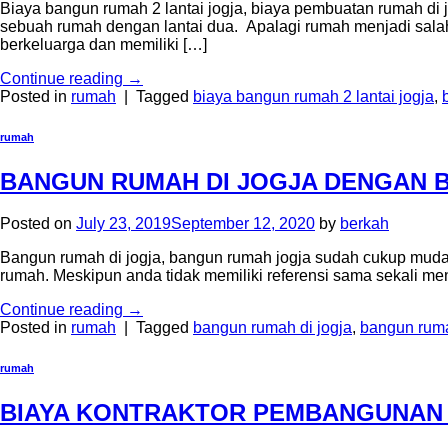
Biaya bangun rumah 2 lantai jogja, biaya pembuatan rumah d
sebuah rumah dengan lantai dua. Apalagi rumah menjadi salah
berkeluarga dan memiliki […]
Continue reading
→
Posted in
rumah
|
Tagged
biaya bangun rumah 2 lantai jogja
,
rumah
BANGUN RUMAH DI JOGJA DENGAN 
Posted on
July 23, 2019
September 12, 2020
by
berkah
Bangun rumah di jogja, bangun rumah jogja sudah cukup mudah 
rumah. Meskipun anda tidak memiliki referensi sama sekali me
Continue reading
→
Posted in
rumah
|
Tagged
bangun rumah di jogja
,
bangun ruma
rumah
BIAYA KONTRAKTOR PEMBANGUNAN 