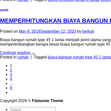
rumah
MEMPERHITUNGKAN BIAYA BANGUN R
Posted on
May 8, 2019
September 12, 2020
by
berkah
Biaya bangun rumah type 45 1 lantai menjadi point utama yang
mempertimbangkan berapa besar biaya bangun rumah type 45 1
Continue reading
→
Posted in
rumah
|
Tagged
biaya bangun rumah type 45 1 lanta
1
2
3
4
…
9
Copyright 2026 ©
Flatsome Theme