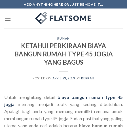
Skip
ADD ANYTHING HERE OR JUST REMOVE IT...
to
content
RUMAH
KETAHUI PERKIRAAN BIAYA
BANGUN RUMAH TYPE 45 JOGJA
YANG BAGUS
POSTED ON
APRIL 23, 2019
BY
BERKAH
Untuk menghitung detail
biaya bangun rumah type 45
jogja
memang menjadi topik yang sedang dibutuhkan.
Apalagi bagi anda yang memang memiliki rencana untuk
membangun rumah type 45 jogja. Sudah pasti hal yang paling
utama yang anda cari adalah berapa
biaya bangun rumah