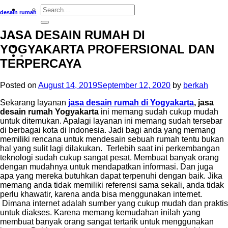
desain rumah
JASA DESAIN RUMAH DI
-
YOGYAKARTA PROFERSIONAL DAN
-
TERPERCAYA
Posted on
August 14, 2019
September 12, 2020
by
berkah
Sekarang layanan
jasa desain rumah di Yogyakarta
, jasa
desain rumah Yogyakarta
ini memang sudah cukup mudah
untuk ditemukan. Apalagi layanan ini memang sudah tersebar
di berbagai kota di Indonesia. Jadi bagi anda yang memang
memiliki rencana untuk mendesain sebuah rumah tentu bukan
hal yang sulit lagi dilakukan. Terlebih saat ini perkembangan
teknologi sudah cukup sangat pesat. Membuat banyak orang
dengan mudahnya untuk mendapatkan informasi. Dan juga
apa yang mereka butuhkan dapat terpenuhi dengan baik. Jika
memang anda tidak memiliki referensi sama sekali, anda tidak
perlu khawatir, karena anda bisa menggunakan internet.
Dimana internet adalah sumber yang cukup mudah dan praktis
untuk diakses. Karena memang kemudahan inilah yang
membuat banyak orang sangat tertarik untuk menggunakan