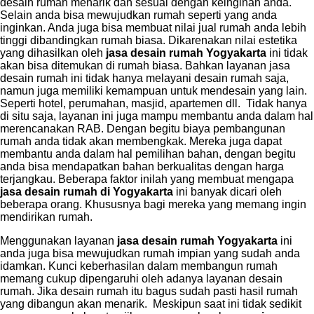
desain rumah menarik dan sesuai dengan keinginan anda.
Selain anda bisa mewujudkan rumah seperti yang anda
inginkan. Anda juga bisa membuat nilai jual rumah anda lebih
tinggi dibandingkan rumah biasa. Dikarenakan nilai estetika
yang dihasilkan oleh
jasa desain rumah Yogyakarta
ini tidak
akan bisa ditemukan di rumah biasa. Bahkan layanan jasa
desain rumah ini tidak hanya melayani desain rumah saja,
namun juga memiliki kemampuan untuk mendesain yang lain.
Seperti hotel, perumahan, masjid, apartemen dll. Tidak hanya
di situ saja, layanan ini juga mampu membantu anda dalam hal
merencanakan RAB. Dengan begitu biaya pembangunan
rumah anda tidak akan membengkak. Mereka juga dapat
membantu anda dalam hal pemilihan bahan, dengan begitu
anda bisa mendapatkan bahan berkualitas dengan harga
terjangkau. Beberapa faktor inilah yang membuat mengapa
jasa desain rumah di Yogyakarta
ini banyak dicari oleh
beberapa orang. Khususnya bagi mereka yang memang ingin
mendirikan rumah.
Menggunakan layanan
jasa desain rumah Yogyakarta
ini
anda juga bisa mewujudkan rumah impian yang sudah anda
idamkan. Kunci keberhasilan dalam membangun rumah
memang cukup dipengaruhi oleh adanya layanan desain
rumah. Jika desain rumah itu bagus sudah pasti hasil rumah
yang dibangun akan menarik. Meskipun saat ini tidak sedikit