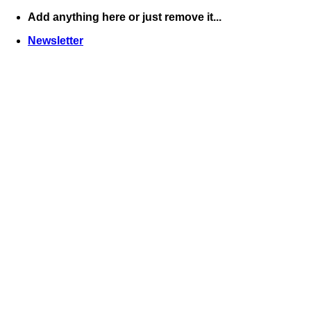
Skip
Add anything here or just remove it...
to
Newsletter
content