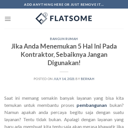
Skip
ADD ANYTHING HERE OR JUST REMOVE IT...
to
content
BANGUN RUMAH
Jika Anda Menemukan 5 Hal Ini Pada
Kontraktor, Sebaiknya Jangan
Digunakan!
POSTED ON
JULY 14, 2021
BY
BERKAH
Saat ini memang semakin banyak layanan yang bisa kita
temukan untuk membantu proses
pembangunan
bukan?
Namun apakah anda percaya begitu saja dengan suatu
layanan? Tentu tidak bukan. Apalagi dengan layanan yang
baru ada, membuat kita tentu saja akan merasa khawatir jika