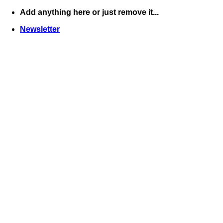
Skip
Add anything here or just remove it...
to
Newsletter
content