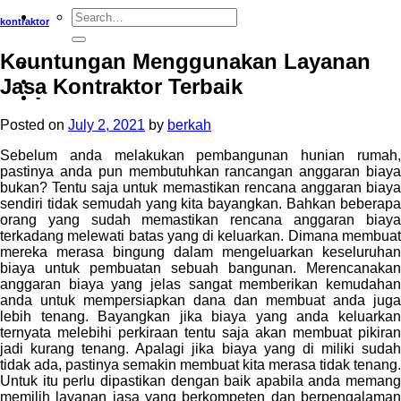
kontraktor
Keuntungan Menggunakan Layanan
-
Jasa Kontraktor Terbaik
-
Posted on
July 2, 2021
by
berkah
Sebelum anda melakukan pembangunan hunian rumah,
pastinya anda pun membutuhkan rancangan anggaran biaya
bukan? Tentu saja untuk memastikan rencana anggaran biaya
sendiri tidak semudah yang kita bayangkan. Bahkan beberapa
orang yang sudah memastikan rencana anggaran biaya
terkadang melewati batas yang di keluarkan. Dimana membuat
mereka merasa bingung dalam mengeluarkan keseluruhan
biaya untuk pembuatan sebuah bangunan. Merencanakan
anggaran biaya yang jelas sangat memberikan kemudahan
anda untuk mempersiapkan dana dan membuat anda juga
lebih tenang. Bayangkan jika biaya yang anda keluarkan
ternyata melebihi perkiraan tentu saja akan membuat pikiran
jadi kurang tenang. Apalagi jika biaya yang di miliki sudah
tidak ada, pastinya semakin membuat kita merasa tidak tenang.
Untuk itu perlu dipastikan dengan baik apabila anda memang
memilih layanan jasa yang berkompeten dan berpengalaman