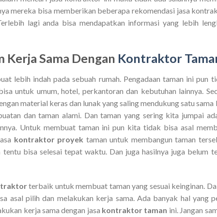
nya mereka bisa memberikan beberapa rekomendasi jasa kontra
erlebih lagi anda bisa mendapatkan informasi yang lebih len
um Kerja Sama Dengan
Kontraktor Tama
t lebih indah pada sebuah rumah. Pengadaan taman ini pun t
bisa untuk umum, hotel, perkantoran dan kebutuhan lainnya. Se
ngan material keras dan lunak yang saling mendukung satu sama l
buatan dan taman alami. Dan taman yang sering kita jumpai ad
innya. Untuk membuat taman ini pun kita tidak bisa asal mem
jasa
kontraktor proyek
taman untuk membangun taman terseb
 tentu bisa selesai tepat waktu. Dan juga hasilnya juga belum t
traktor
terbaik untuk membuat taman yang sesuai keinginan. D
isa asal pilih dan melakukan kerja sama. Ada banyak hal yang p
kukan kerja sama dengan jasa
kontraktor taman
ini. Jangan sa