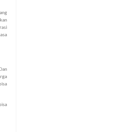
yang
ukan
rasi
jasa
Dan
arga
bisa
bisa