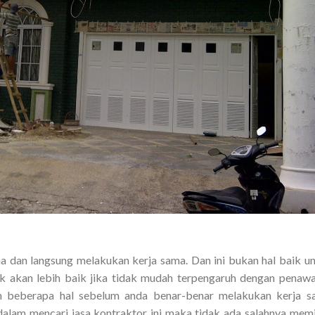
 dan langsung melakukan kerja sama. Dan ini bukan hal baik u
aik akan lebih baik jika tidak mudah terpengaruh dengan penaw
n beberapa hal sebelum anda benar-benar melakukan kerja s
dalam mencari jasa kontraktor ini maka tidak ada salahnya mem