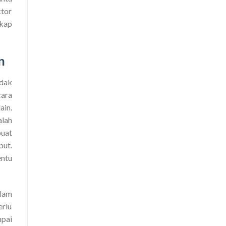
ktor
gkap
n
idak
cara
ain.
alah
buat
ut.
entu
alam
erlu
mpai