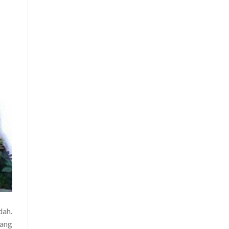
dah.
yang