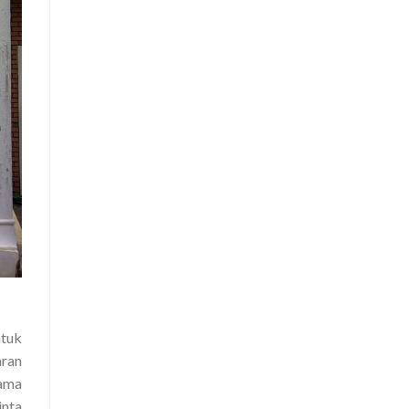
ntuk
aran
ama
inta