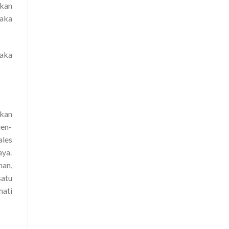
rkan
maka
aka
ukan
ien-
ales
aya.
man,
satu
hati