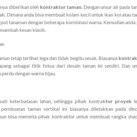
anya diberikan oleh
kontraktor taman
. Dengan unsur air pada t
h. Dimana anda bisa membuat kolam kecil untuk ikan koi atau t
kan pot tanaman dengan beberapa kombinasi warna. Kemudian anda
enambah kesan klasik.
an
namun tetap terlihat lega dan tidak begitu sesak. Biasanya
kontrak
ng sebagai titik fokus dari desain taman ini sendiri. Dan u
 perdu dengan warna hijau.
ati keterbatasan lahan, sehingga pihak kontrak
tor proyek
le
pembuatan taman vertikal ini biasanya diletakkan pada din
 pun bisa meminta pihak kontraktor untuk membuat rangka sha