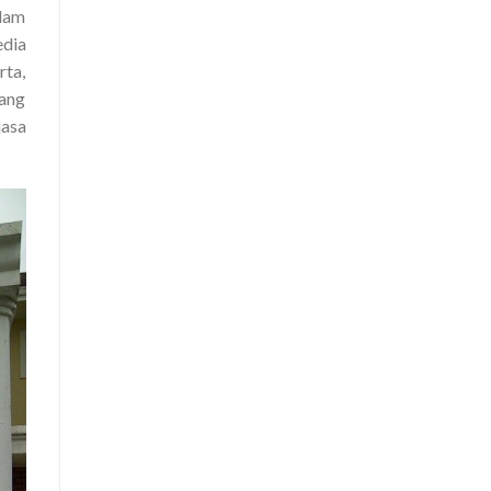
alam
edia
rta,
ang
jasa