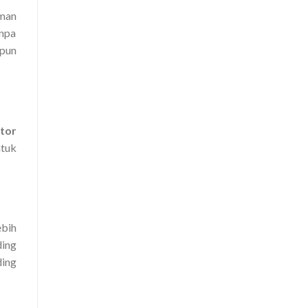
aman
anpa
 pun
tor
ntuk
bih
ding
ding