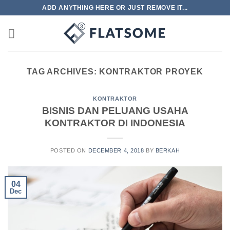
Skip
ADD ANYTHING HERE OR JUST REMOVE IT...
to
content
TAG ARCHIVES:
KONTRAKTOR PROYEK
KONTRAKTOR
BISNIS DAN PELUANG USAHA
KONTRAKTOR DI INDONESIA
POSTED ON
DECEMBER 4, 2018
BY
BERKAH
04
Dec