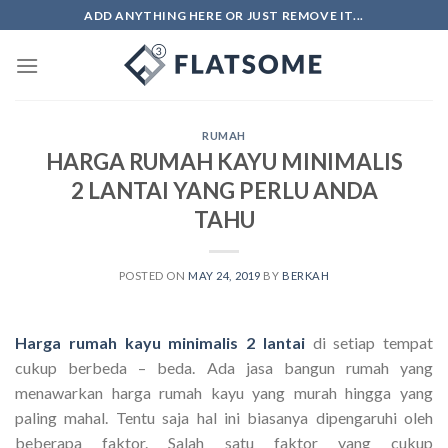
Skip
ADD ANYTHING HERE OR JUST REMOVE IT...
to
content
RUMAH
HARGA RUMAH KAYU MINIMALIS
2 LANTAI YANG PERLU ANDA
TAHU
POSTED ON
MAY 24, 2019
BY
BERKAH
Harga rumah kayu minimalis 2 lantai
di setiap tempat
cukup berbeda – beda. Ada jasa bangun rumah yang
menawarkan harga rumah kayu yang murah hingga yang
paling mahal. Tentu saja hal ini biasanya dipengaruhi oleh
beberapa faktor. Salah satu faktor yang cukup