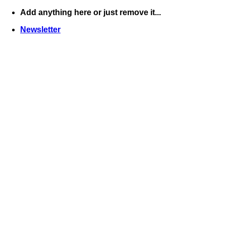
Skip
Add anything here or just remove it...
to
Newsletter
content