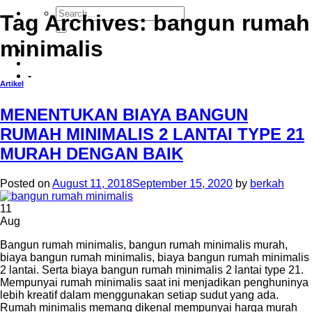
Tag Archives:
bangun rumah
minimalis
-
-
Artikel
MENENTUKAN BIAYA BANGUN
RUMAH MINIMALIS 2 LANTAI TYPE 21
MURAH DENGAN BAIK
Posted on
August 11, 2018
September 15, 2020
by
berkah
11
Aug
Bangun rumah minimalis, bangun rumah minimalis murah,
biaya bangun rumah minimalis, biaya bangun rumah minimalis
2 lantai. Serta biaya bangun rumah minimalis 2 lantai type 21.
Mempunyai rumah minimalis saat ini menjadikan penghuninya
lebih kreatif dalam menggunakan setiap sudut yang ada.
Rumah minimalis memang dikenal mempunyai harga murah