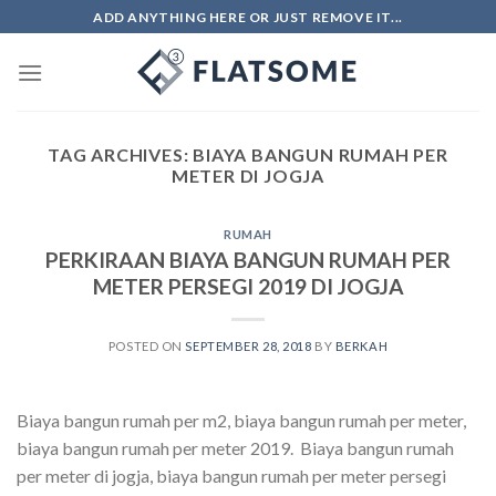
Skip
ADD ANYTHING HERE OR JUST REMOVE IT...
to
content
TAG ARCHIVES:
BIAYA BANGUN RUMAH PER
METER DI JOGJA
RUMAH
PERKIRAAN BIAYA BANGUN RUMAH PER
METER PERSEGI 2019 DI JOGJA
POSTED ON
SEPTEMBER 28, 2018
BY
BERKAH
Biaya bangun rumah per m2, biaya bangun rumah per meter,
biaya bangun rumah per meter 2019. Biaya bangun rumah
per meter di jogja, biaya bangun rumah per meter persegi