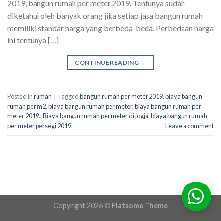
2019, bangun rumah per meter 2019. Tentunya sudah
diketahui oleh banyak orang jika setiap jasa bangun rumah
memiliki standar harga yang berbeda-beda. Perbedaan harga
ini tentunya […]
CONTINUE READING
→
Posted in
rumah
|
Tagged
bangun rumah per meter 2019
,
biaya bangun
rumah per m2
,
biaya bangun rumah per meter
,
biaya bangun rumah per
meter 2019.
,
Biaya bangun rumah per meter di jogja
,
biaya bangun rumah
per meter persegi 2019
Leave a comment
Copyright 2026 ©
Flatsome Theme