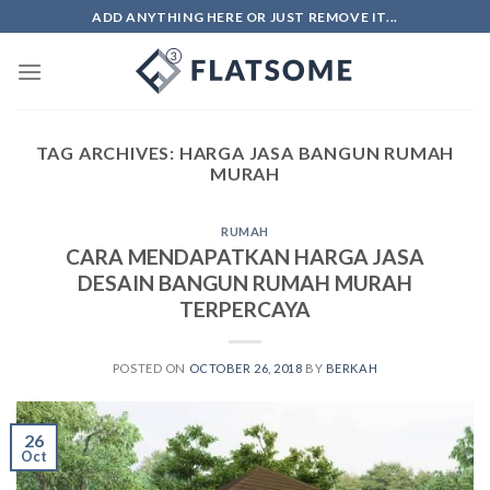
Skip
ADD ANYTHING HERE OR JUST REMOVE IT...
to
content
TAG ARCHIVES:
HARGA JASA BANGUN RUMAH
MURAH
RUMAH
CARA MENDAPATKAN HARGA JASA
DESAIN BANGUN RUMAH MURAH
TERPERCAYA
POSTED ON
OCTOBER 26, 2018
BY
BERKAH
26
Oct