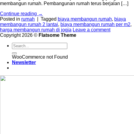
membangun rumah. Pembangunan rumah terus berjalan […]
Continue reading
→
Posted in
rumah
|
Tagged
biaya membangun rumah
,
biaya
membangun rumah 2 lantai
,
biaya membangun rumah per m2
,
harga membangun rumah di jogja
Leave a comment
Copyright 2026 ©
Flatsome Theme
WooCommerce not Found
Newsletter