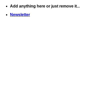
Skip
Add anything here or just remove it...
to
Newsletter
content