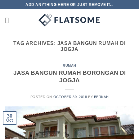
Skip
ADD ANYTHING HERE OR JUST REMOVE IT...
to
content
TAG ARCHIVES:
JASA BANGUN RUMAH DI
JOGJA
RUMAH
JASA BANGUN RUMAH BORONGAN DI
JOGJA
POSTED ON
OCTOBER 30, 2018
BY
BERKAH
30
Oct