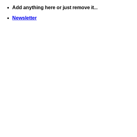
Skip
Add anything here or just remove it...
to
Newsletter
content