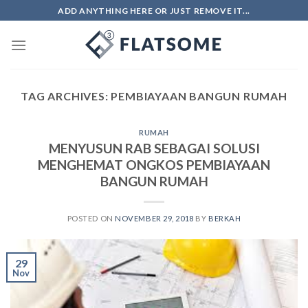
Skip
ADD ANYTHING HERE OR JUST REMOVE IT...
to
content
TAG ARCHIVES:
PEMBIAYAAN BANGUN RUMAH
RUMAH
MENYUSUN RAB SEBAGAI SOLUSI
MENGHEMAT ONGKOS PEMBIAYAAN
BANGUN RUMAH
POSTED ON
NOVEMBER 29, 2018
BY
BERKAH
29
Nov